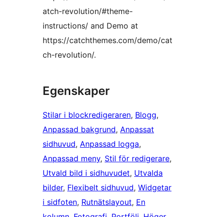
atch-revolution/#theme-
instructions/ and Demo at
https://catchthemes.com/demo/cat
ch-revolution/.
Egenskaper
Stilar i blockredigeraren
, 
Blogg
, 
Anpassad bakgrund
, 
Anpassat
sidhuvud
, 
Anpassad logga
, 
Anpassad meny
, 
Stil för redigerare
, 
Utvald bild i sidhuvudet
, 
Utvalda
bilder
, 
Flexibelt sidhuvud
, 
Widgetar
i sidfoten
, 
Rutnätslayout
, 
En
kolumn
, 
Fotografi
, 
Portfölj
, 
Höger