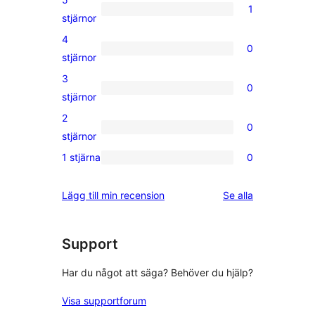
1
1
stjärnor
5-
4
0
stjärnig
0
stjärnor
recension
4-
3
0
stjärniga
0
stjärnor
recensioner
3-
2
0
stjärniga
0
stjärnor
recensioner
2-
1 stjärna
0
0
stjärniga
1-
recensioner
recensioner
Lägg till min recension
Se alla
stjärniga
recensioner
Support
Har du något att säga? Behöver du hjälp?
Visa supportforum