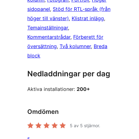
sidopanel
, 
Stöd för RTL-språk (från
höger till vänster)
, 
Klistrat inlägg
, 
Temainställningar
, 
Kommentarstrådar
, 
Förberett för
översättning
, 
Två kolumner
, 
Breda
block
Nedladdningar per dag
Aktiva installationer:
200+
Omdömen
5
av 5 stjärnor.
5