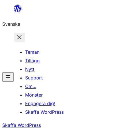
Hoppa
till
Svenska
innehåll
Teman
Tillägg
Nytt
Support
Om…
Mönster
Engagera dig!
Skaffa WordPress
Skaffa WordPress