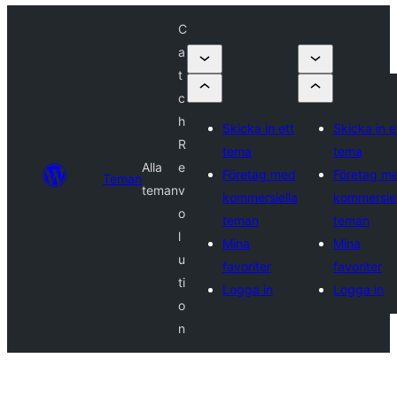
C
a
t
c
h
Skicka in ett
Skicka in e
R
tema
tema
Alla
e
Företag med
Företag m
Teman
teman
v
kommersiella
kommersiel
o
teman
teman
l
Mina
Mina
u
favoriter
favoriter
ti
Logga in
Logga in
o
n