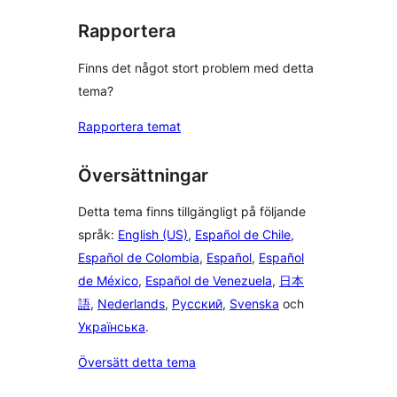
Rapportera
Finns det något stort problem med detta
tema?
Rapportera temat
Översättningar
Detta tema finns tillgängligt på följande
språk:
English (US)
,
Español de Chile
,
Español de Colombia
,
Español
,
Español
de México
,
Español de Venezuela
,
日本
語
,
Nederlands
,
Русский
,
Svenska
och
Українська
.
Översätt detta tema