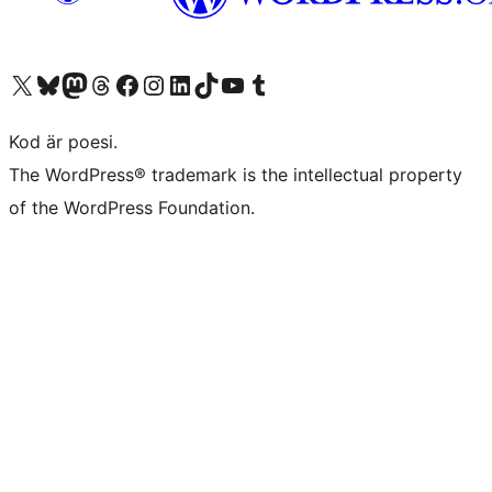
Besök vår X-konto (f.d. Twitter)
Besök vårt Bluesky-konto
Besök vårt Mastodon-konto
Besök vårt Thread-konto
Besök vår Facebook-sida
Besök vårt Instagram-konto
Besök vårt LinkedIn-konto
Besök vårt TikTok-konto
Besök vår YouTube-kanal
Besök vårt Tumblr-konto
Kod är poesi.
The WordPress® trademark is the intellectual property
of the WordPress Foundation.