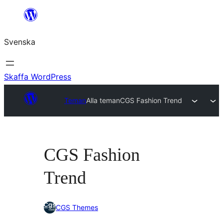
Hoppa
till
Svenska
innehåll
Skaffa WordPress
Teman
Alla teman
CGS Fashion Trend
CGS Fashion
Trend
CGS Themes