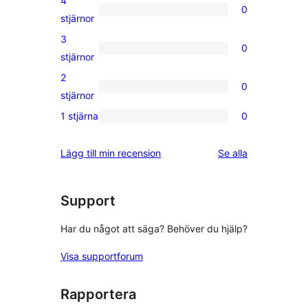
4
0
stjärniga
0
stjärnor
recensioner
4-
3
0
stjärniga
0
stjärnor
recensioner
3-
2
0
stjärniga
0
stjärnor
recensioner
2-
1 stjärna
0
0
stjärniga
1-
recensioner
recensioner
Lägg till min recension
Se alla
stjärniga
recensioner
Support
Har du något att säga? Behöver du hjälp?
Visa supportforum
Rapportera