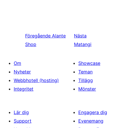
Föregående
Alante
Nästa
Shop
Matangi
Om
Showcase
Nyheter
Teman
Webbhotell (hosting)
Tillägg
Integritet
Mönster
Lär dig
Engagera dig
Support
Evenemang