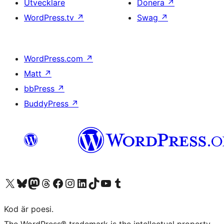
Utvecklare
Donera
↗
WordPress.tv
↗
Swag
↗
WordPress.com
↗
Matt
↗
bbPress
↗
BuddyPress
↗
Besök vår X-konto (f.d. Twitter)
Besök vårt Bluesky-konto
Besök vårt Mastodon-konto
Besök vårt Thread-konto
Besök vår Facebook-sida
Besök vårt Instagram-konto
Besök vårt LinkedIn-konto
Besök vårt TikTok-konto
Besök vår YouTube-kanal
Besök vårt Tumblr-konto
Kod är poesi.