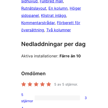
sidhuvud
, 
Fullbred mall
, 
Rutnätslayout
, 
En kolumn
, 
Höger
sidopanel
, 
Klistrat inlägg
, 
Kommentarstrådar
, 
Förberett för
översättning
, 
Två kolumner
Nedladdningar per dag
Aktiva installationer:
Färre än 10
Omdömen
5
av 5 stjärnor.
5
3
3
stjärnor
5-