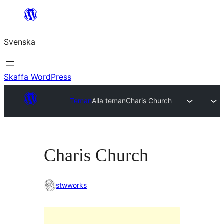
Hoppa
till
Svenska
innehåll
Skaffa WordPress
Teman
Alla teman
Charis Church
Charis Church
stwworks