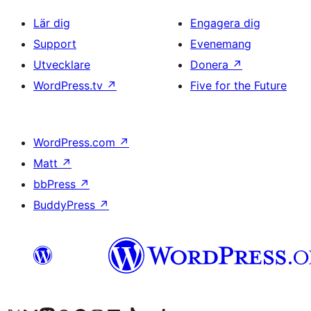
Lär dig
Engagera dig
Support
Evenemang
Utvecklare
Donera
↗
WordPress.tv
↗
Five for the Future
WordPress.com
↗
Matt
↗
bbPress
↗
BuddyPress
↗