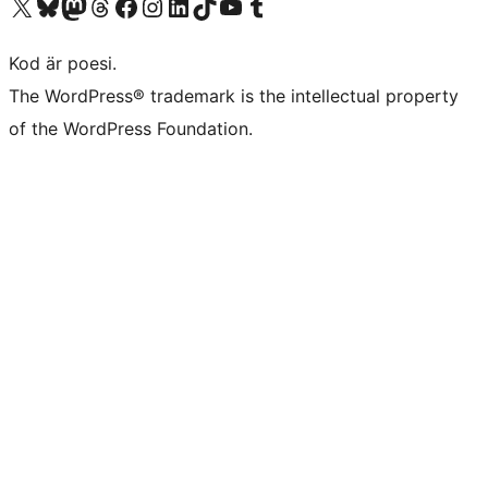
Besök vår X-konto (f.d. Twitter)
Besök vårt Bluesky-konto
Besök vårt Mastodon-konto
Besök vårt Thread-konto
Besök vår Facebook-sida
Besök vårt Instagram-konto
Besök vårt LinkedIn-konto
Besök vårt TikTok-konto
Besök vår YouTube-kanal
Besök vårt Tumblr-konto
Kod är poesi.
The WordPress® trademark is the intellectual property
of the WordPress Foundation.