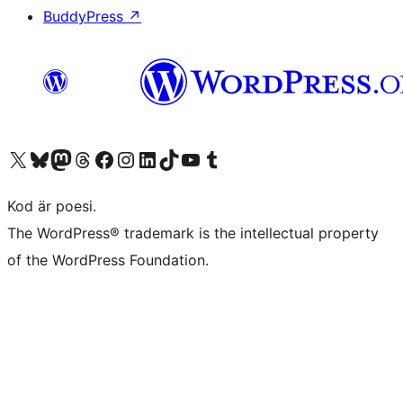
BuddyPress
↗
Besök vår X-konto (f.d. Twitter)
Besök vårt Bluesky-konto
Besök vårt Mastodon-konto
Besök vårt Thread-konto
Besök vår Facebook-sida
Besök vårt Instagram-konto
Besök vårt LinkedIn-konto
Besök vårt TikTok-konto
Besök vår YouTube-kanal
Besök vårt Tumblr-konto
Kod är poesi.
The WordPress® trademark is the intellectual property
of the WordPress Foundation.