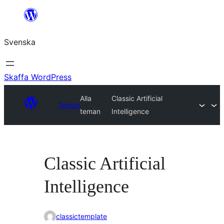
Hoppa
till
Svenska
innehåll
Skaffa WordPress
Alla
Classic Artificial
Teman
teman
Intelligence
Classic Artificial
Intelligence
classictemplate