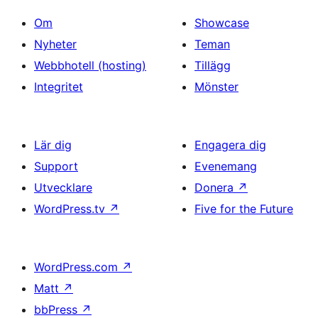
Om
Showcase
Nyheter
Teman
Webbhotell (hosting)
Tillägg
Integritet
Mönster
Lär dig
Engagera dig
Support
Evenemang
Utvecklare
Donera
↗
WordPress.tv
↗
Five for the Future
WordPress.com
↗
Matt
↗
bbPress
↗