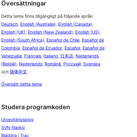
Översättningar
Detta tema finns tillgängligt på följande språk:
Deutsch
,
English (Australia)
,
English (Canada)
,
English (UK)
,
English (New Zealand)
,
English (US)
,
English (South Africa)
,
Español de Chile
,
Español de
Colombia
,
Español de Ecuador
,
Español
,
Español de
Venezuela
,
Français
,
Italiano
,
日本語
,
Nederlands
(België)
,
Nederlands
,
Română
,
Русский
,
Svenska
och
简体中文
.
Översätt detta tema
Studera programkoden
Utvecklingslogg
SVN-filarkiv
Bläddra i Trac