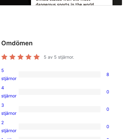
Omdömen
5
av 5 stjärnor.
5
8
8
stjärnor
5-
4
0
stjärniga
0
stjärnor
recensioner
4-
3
0
stjärniga
0
stjärnor
recensioner
3-
2
0
stjärniga
0
stjärnor
recensioner
2-