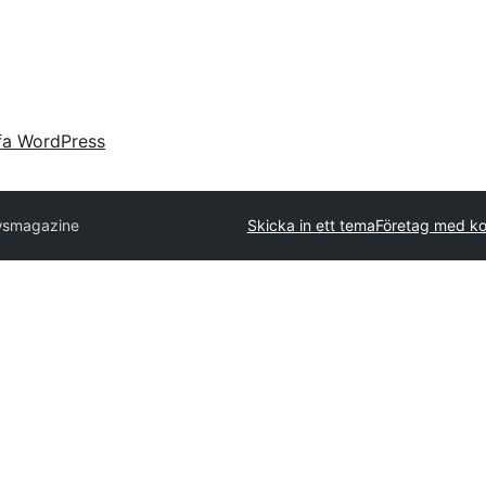
fa WordPress
wsmagazine
Skicka in ett tema
Företag med ko