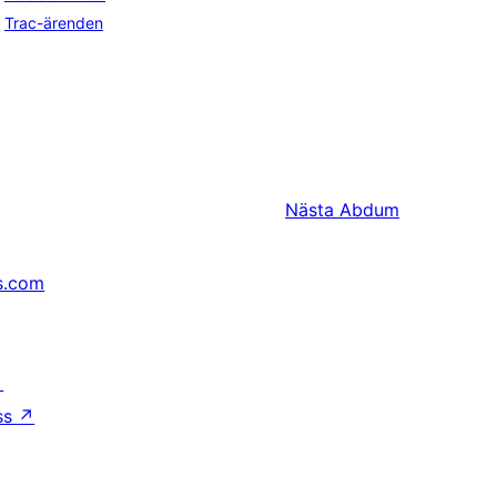
Trac-ärenden
Nästa
Abdum
s.com
↗
ss
↗