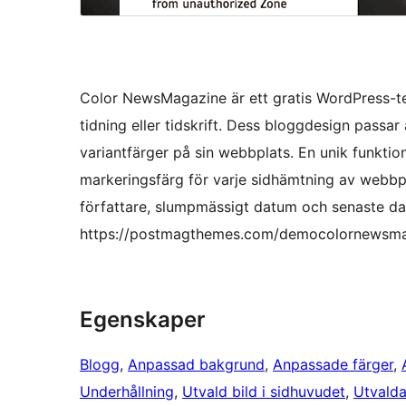
Color NewsMagazine är ett gratis WordPress-te
tidning eller tidskrift. Dess bloggdesign passar 
variantfärger på sin webbplats. En unik funkti
markeringsfärg för varje sidhämtning av webbpla
författare, slumpmässigt datum och senaste d
https://postmagthemes.com/democolornewsma
Egenskaper
Blogg
, 
Anpassad bakgrund
, 
Anpassade färger
, 
Underhållning
, 
Utvald bild i sidhuvudet
, 
Utvalda