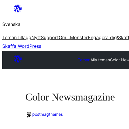
Hoppa
till
Svenska
innehåll
Teman
Tillägg
Nytt
Support
Om…
Mönster
Engagera dig!
Skaf
Skaffa WordPress
Teman
Alla teman
Color Ne
Color Newsmagazine
postmagthemes