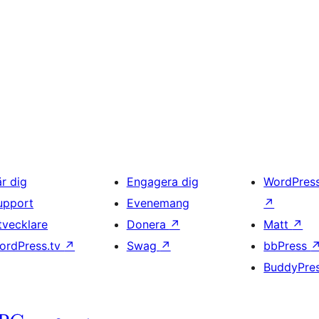
är dig
Engagera dig
WordPres
upport
Evenemang
↗
tvecklare
Donera
↗
Matt
↗
ordPress.tv
↗
Swag
↗
bbPress
BuddyPre