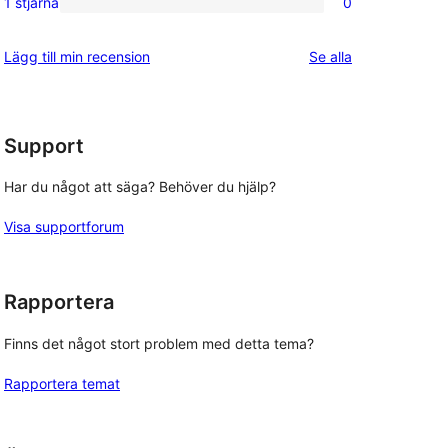
1 stjärna
0
0
stjärniga
1-
recensioner
recensioner
Lägg till min recension
Se alla
stjärniga
recensioner
Support
Har du något att säga? Behöver du hjälp?
Visa supportforum
Rapportera
Finns det något stort problem med detta tema?
Rapportera temat