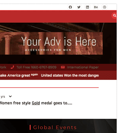
Kommersiellt tema
Detta tema är gratis men erbjuder ytterligare betalda
kommersiella uppgraderingar eller support.
Se
supportsidan
Förhandsgranska
Ladda ner
Version
1.4.4
Senast uppdaterat
6 augusti 2026
Aktiva installationer
500+
WordPress-version
4.5
PHP-version
5.8
Temats startsida