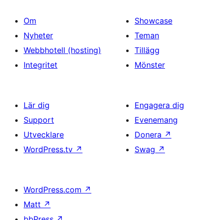
Om
Showcase
Nyheter
Teman
Webbhotell (hosting)
Tillägg
Integritet
Mönster
Lär dig
Engagera dig
Support
Evenemang
Utvecklare
Donera
↗
WordPress.tv
↗
Swag
↗
WordPress.com
↗
Matt
↗
bbPress
↗