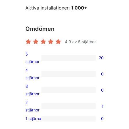
Aktiva installationer:
1 000+
Omdömen
4.9
av 5 stjärnor.
5
20
20
stjärnor
5-
4
0
stjärniga
0
stjärnor
recensioner
4-
3
0
stjärniga
0
stjärnor
recensioner
3-
2
1
stjärniga
1
stjärnor
recensioner
2-
1 stjärna
0
0
stjärnig