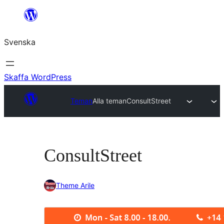
Hoppa
till
Svenska
innehåll
Skaffa WordPress
Teman
Alla teman
ConsultStreet
ConsultStreet
Theme Arile