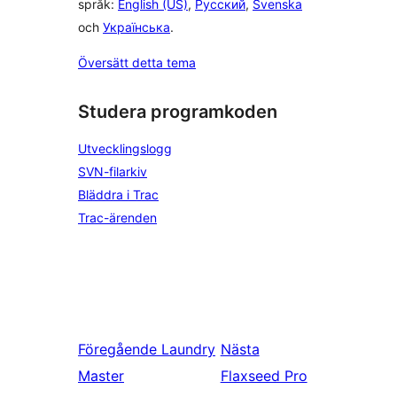
språk:
English (US)
,
Русский
,
Svenska
och
Українська
.
Översätt detta tema
Studera programkoden
Utvecklingslogg
SVN-filarkiv
Bläddra i Trac
Trac-ärenden
Föregående
Laundry
Nästa
Master
Flaxseed Pro