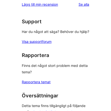
1-
recension
recensioner
Lägg till min recension
Se alla
stjärniga
recensioner
Support
Har du något att säga? Behöver du hjälp?
Visa supportforum
Rapportera
Finns det något stort problem med detta
tema?
Rapportera temat
Översättningar
Detta tema finns tillgängligt på följande