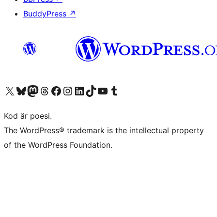
BuddyPress
↗
Besök vår X-konto (f.d. Twitter)
Besök vårt Bluesky-konto
Besök vårt Mastodon-konto
Besök vårt Thread-konto
Besök vår Facebook-sida
Besök vårt Instagram-konto
Besök vårt LinkedIn-konto
Besök vårt TikTok-konto
Besök vår YouTube-kanal
Besök vårt Tumblr-konto
Kod är poesi.
The WordPress® trademark is the intellectual property
of the WordPress Foundation.