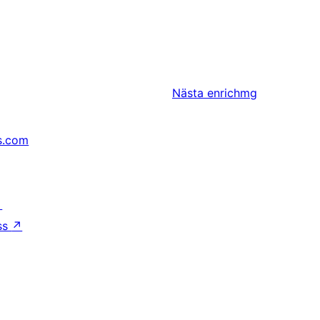
Nästa
enrichmg
s.com
↗
ss
↗