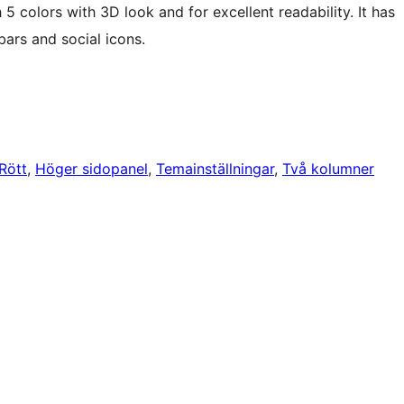
5 colors with 3D look and for excellent readability. It has
bars and social icons.
Rött
, 
Höger sidopanel
, 
Temainställningar
, 
Två kolumner