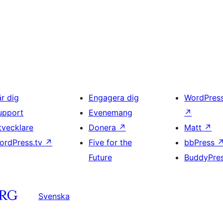
är dig
Engagera dig
WordPres
upport
Evenemang
↗
tvecklare
Donera
↗
Matt
↗
ordPress.tv
↗
Five for the
bbPress
Future
BuddyPre
Svenska