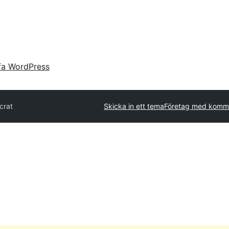
fa WordPress
crat
Skicka in ett tema
Företag med komme