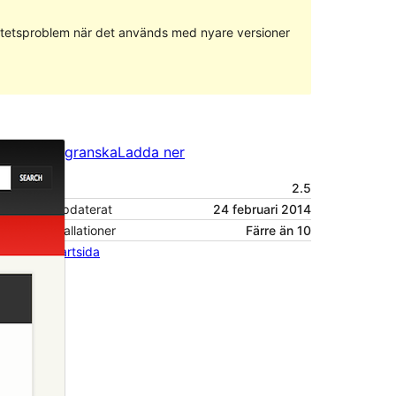
ilitetsproblem när det används med nyare versioner
Förhandsgranska
Ladda ner
Version
2.5
Senast uppdaterat
24 februari 2014
Aktiva installationer
Färre än 10
Temats startsida