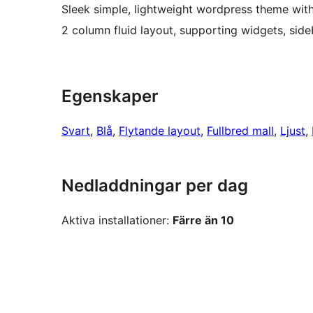
Sleek simple, lightweight wordpress theme with 
2 column fluid layout, supporting widgets, side
Egenskaper
Svart
, 
Blå
, 
Flytande layout
, 
Fullbred mall
, 
Ljust
, 
Nedladdningar per dag
Aktiva installationer:
Färre än 10