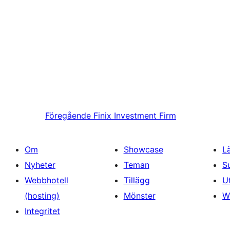
Föregående
Finix Investment Firm
Om
Showcase
L
Nyheter
Teman
S
Webbhotell
Tillägg
U
(hosting)
Mönster
W
Integritet