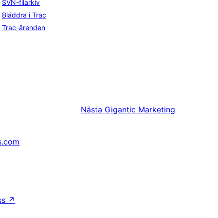
SVN-filarkiv
Bläddra i Trac
Trac-ärenden
Nästa
Gigantic Marketing
s.com
↗
ss
↗