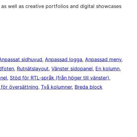
 as well as creative portfolios and digital showcases
Anpassat sidhuvud
, 
Anpassad logga
, 
Anpassad meny
, 
idfoten
, 
Rutnätslayout
, 
Vänster sidopanel
, 
En kolumn
, 
nel
, 
Stöd för RTL-språk (från höger till vänster)
, 
 för översättning
, 
Två kolumner
, 
Breda block