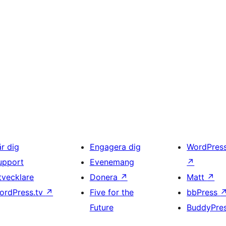
är dig
Engagera dig
WordPres
upport
Evenemang
↗
tvecklare
Donera
↗
Matt
↗
ordPress.tv
↗
Five for the
bbPress
Future
BuddyPre