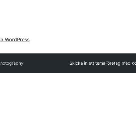
fa WordPress
Photography
Skicka in ett tema
Företag med k