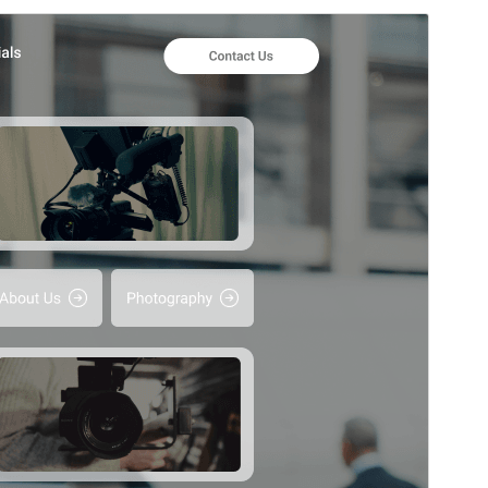
Förhandsgranska
Ladda ner
Version
1.0.9
Senast uppdaterat
4 augusti 2026
Aktiva installationer
30+
WordPress-version
6.0
PHP-version
5.6
Temats startsida