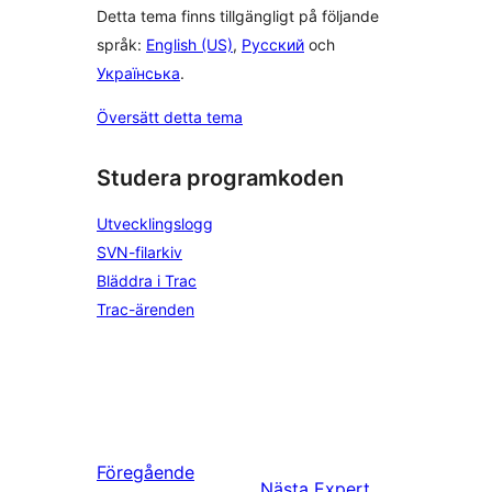
Detta tema finns tillgängligt på följande
språk:
English (US)
,
Русский
och
Українська
.
Översätt detta tema
Studera programkoden
Utvecklingslogg
SVN-filarkiv
Bläddra i Trac
Trac-ärenden
Föregående
Nästa
Expert