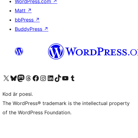
WordPress.com
↗
Matt
↗
bbPress
↗
BuddyPress
↗
Besök vår X-konto (f.d. Twitter)
Besök vårt Bluesky-konto
Besök vårt Mastodon-konto
Besök vårt Thread-konto
Besök vår Facebook-sida
Besök vårt Instagram-konto
Besök vårt LinkedIn-konto
Besök vårt TikTok-konto
Besök vår YouTube-kanal
Besök vårt Tumblr-konto
Kod är poesi.
The WordPress® trademark is the intellectual property
of the WordPress Foundation.