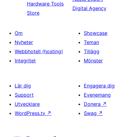
Hardware Tools
Digital Agency
Store
Om
Showcase
Nyheter
Teman
Webbhotell (hosting)
Tillägg
Integritet
Mönster
Lär dig
Engagera dig
Support
Evenemang
Utvecklare
Donera
↗
WordPress.tv
↗
Swag
↗