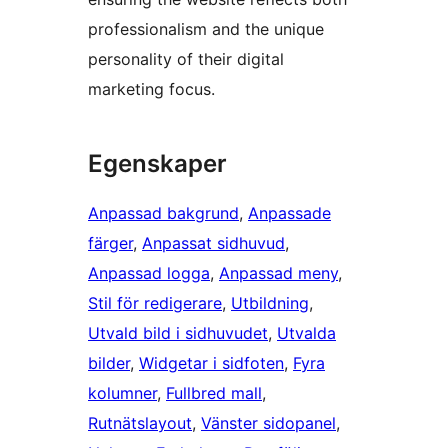
professionalism and the unique
personality of their digital
marketing focus.
Egenskaper
Anpassad bakgrund
, 
Anpassade
färger
, 
Anpassat sidhuvud
, 
Anpassad logga
, 
Anpassad meny
, 
Stil för redigerare
, 
Utbildning
, 
Utvald bild i sidhuvudet
, 
Utvalda
bilder
, 
Widgetar i sidfoten
, 
Fyra
kolumner
, 
Fullbred mall
, 
Rutnätslayout
, 
Vänster sidopanel
, 