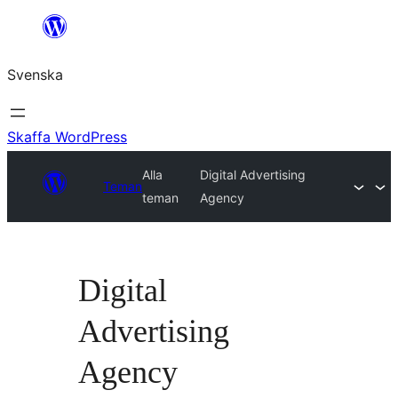
Hoppa
till
Svenska
innehåll
Skaffa WordPress
Alla
Digital Advertising
Teman
teman
Agency
Digital
Advertising
Agency