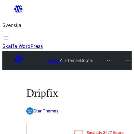
Hoppa
till
Svenska
innehåll
Skaffa WordPress
Teman
Alla teman
Dripfix
Dripfix
Star Themes