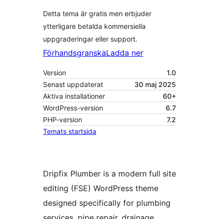
Detta tema är gratis men erbjuder
ytterligare betalda kommersiella
uppgraderingar eller support.
Förhandsgranska
Ladda ner
Version
1.0
Senast uppdaterat
30 maj 2025
Aktiva installationer
60+
WordPress-version
6.7
PHP-version
7.2
Temats startsida
Dripfix Plumber is a modern full site
editing (FSE) WordPress theme
designed specifically for plumbing
services, pipe repair, drainage