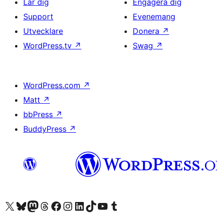
Lär dig
Engagera dig
Support
Evenemang
Utvecklare
Donera
↗
WordPress.tv
↗
Swag
↗
WordPress.com
↗
Matt
↗
bbPress
↗
BuddyPress
↗
Besök vår X-konto (f.d. Twitter)
Besök vårt Bluesky-konto
Besök vårt Mastodon-konto
Besök vårt Thread-konto
Besök vår Facebook-sida
Besök vårt Instagram-konto
Besök vårt LinkedIn-konto
Besök vårt TikTok-konto
Besök vår YouTube-kanal
Besök vårt Tumblr-konto