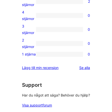
2
2
stjärnor
5-
4
0
stjärniga
0
stjärnor
recensioner
4-
3
0
stjärniga
0
stjärnor
recensioner
3-
2
0
stjärniga
0
stjärnor
recensioner
2-
1 stjärna
0
0
stjärniga
1-
recensioner
recensioner
Lägg till min recension
Se alla
stjärniga
recensioner
Support
Har du något att säga? Behöver du hjälp?
Visa supportforum