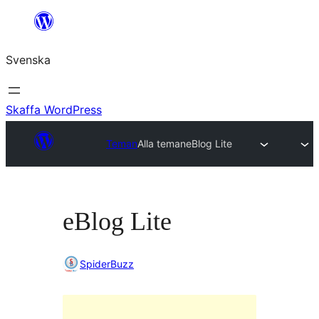
Hoppa
till
Svenska
innehåll
Skaffa WordPress
Teman
Alla teman
eBlog Lite
eBlog Lite
SpiderBuzz