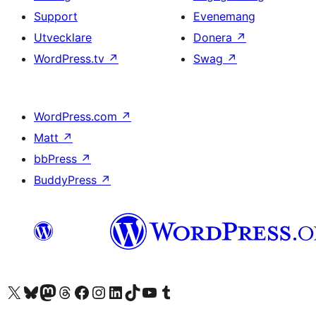
Support
Evenemang
Utvecklare
Donera
↗
WordPress.tv
↗
Swag
↗
WordPress.com
↗
Matt
↗
bbPress
↗
BuddyPress
↗
Besök vår X-konto (f.d. Twitter)
Besök vårt Bluesky-konto
Besök vårt Mastodon-konto
Besök vårt Thread-konto
Besök vår Facebook-sida
Besök vårt Instagram-konto
Besök vårt LinkedIn-konto
Besök vårt TikTok-konto
Besök vår YouTube-kanal
Besök vårt Tumblr-konto