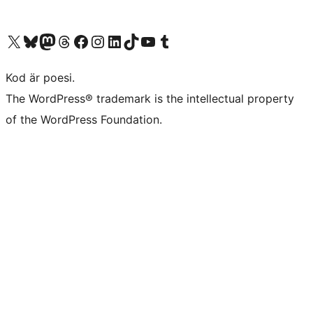
Besök vår X-konto (f.d. Twitter)
Besök vårt Bluesky-konto
Besök vårt Mastodon-konto
Besök vårt Thread-konto
Besök vår Facebook-sida
Besök vårt Instagram-konto
Besök vårt LinkedIn-konto
Besök vårt TikTok-konto
Besök vår YouTube-kanal
Besök vårt Tumblr-konto
Kod är poesi.
The WordPress® trademark is the intellectual property
of the WordPress Foundation.