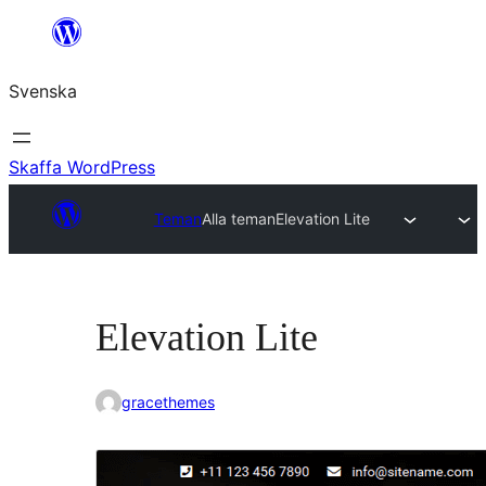
Hoppa
till
Svenska
innehåll
Skaffa WordPress
Teman
Alla teman
Elevation Lite
Elevation Lite
gracethemes