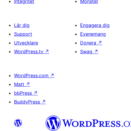
Integritet
Mönster
Lär dig
Engagera dig
Support
Evenemang
Utvecklare
Donera
↗
WordPress.tv
↗
Swag
↗
WordPress.com
↗
Matt
↗
bbPress
↗
BuddyPress
↗