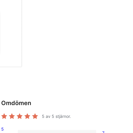
Omdömen
5
av 5 stjärnor.
5
7