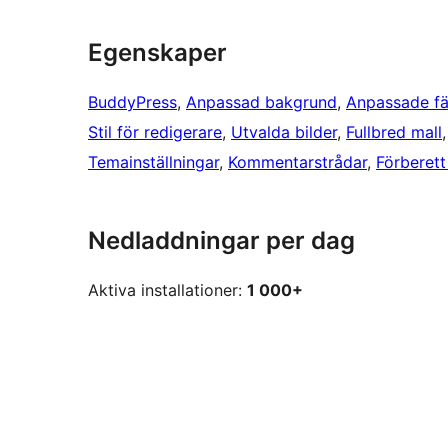
Egenskaper
BuddyPress
, 
Anpassad bakgrund
, 
Anpassade fä
Stil för redigerare
, 
Utvalda bilder
, 
Fullbred mall
,
Temainställningar
, 
Kommentarstrådar
, 
Förberett
Nedladdningar per dag
Aktiva installationer:
1 000+