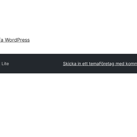
fa WordPress
 Lite
Skicka in ett tema
Företag med komme