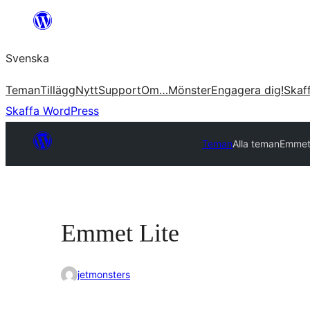
Hoppa
till
Svenska
innehåll
Teman
Tillägg
Nytt
Support
Om…
Mönster
Engagera dig!
Skaf
Skaffa WordPress
Teman
Alla teman
Emmet
Emmet Lite
jetmonsters