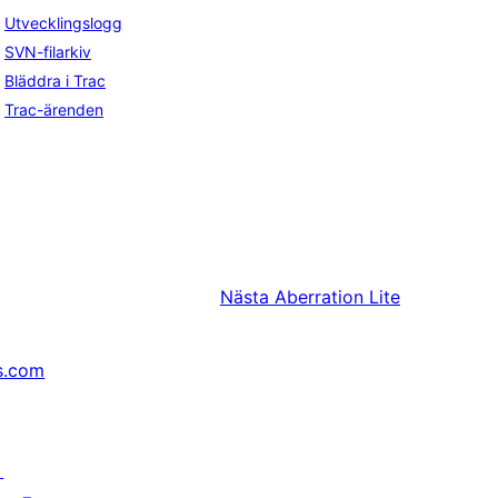
Utvecklingslogg
SVN-filarkiv
Bläddra i Trac
Trac-ärenden
Nästa
Aberration Lite
s.com
↗