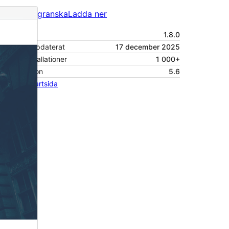
Förhandsgranska
Ladda ner
Version
1.8.0
Senast uppdaterat
17 december 2025
Aktiva installationer
1 000+
PHP-version
5.6
Temats startsida