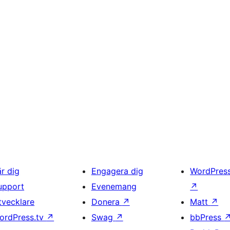
är dig
Engagera dig
WordPres
upport
Evenemang
↗
tvecklare
Donera
↗
Matt
↗
ordPress.tv
↗
Swag
↗
bbPress