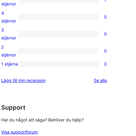
7
stjärnor
5-
4
0
stjärniga
0
stjärnor
recensioner
4-
3
, 
0
stjärniga
0
stjärnor
recensioner
3-
2
0
stjärniga
0
stjärnor
recensioner
2-
1 stjärna
0
0
stjärniga
1-
recensioner
recensioner
Lägg till min recension
Se alla
stjärniga
recensioner
Support
Har du något att säga? Behöver du hjälp?
Visa supportforum