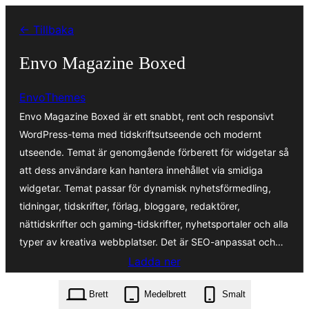
Hoppa
← Tillbaka
till
innehåll
Envo Magazine Boxed
EnvoThemes
Envo Magazine Boxed är ett snabbt, rent och responsivt
WordPress-tema med tidskriftsutseende och modernt
utseende. Temat är genomgående förberett för widgetar så
att dess användare kan hantera innehållet via smidiga
widgetar. Temat passar för dynamisk nyhetsförmedling,
tidningar, tidskrifter, förlag, bloggare, redaktörer,
nättidskrifter och gaming-tidskrifter, nyhetsportaler och alla
typer av kreativa webbplatser. Det är SEO-anpassat och…
Ladda ner
envo-magazine-boxed.1.0.0.zip
Brett
Medelbrett
Smalt