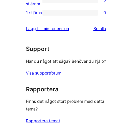
stjärniga
0
stjärnor
recensioner
2-
1 stjärna
0
0
stjärniga
1-
recensioner
recensioner
Lägg till min recension
Se alla
stjärniga
recensioner
Support
Har du något att säga? Behöver du hjälp?
Visa supportforum
Rapportera
Finns det något stort problem med detta
tema?
Rapportera temat