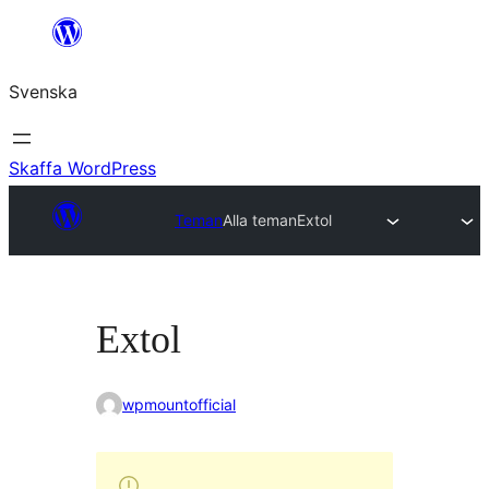
Hoppa
till
Svenska
innehåll
Skaffa WordPress
Teman
Alla teman
Extol
Extol
wpmountofficial