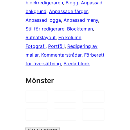
blockredigeraren
, 
Blogg
, 
Anpassad
bakgrund
, 
Anpassade färger
, 
Anpassad logga
, 
Anpassad meny
, 
Stil för redigerare
, 
Blockteman
, 
Rutnätslayout
, 
En kolumn
, 
Fotografi
, 
Portfölj
, 
Redigering av
mallar
, 
Kommentarstrådar
, 
Förberett
för översättning
, 
Breda block
Mönster