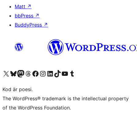
Matt
↗
bbPress
↗
BuddyPress
↗
Besök vår X-konto (f.d. Twitter)
Besök vårt Bluesky-konto
Besök vårt Mastodon-konto
Besök vårt Thread-konto
Besök vår Facebook-sida
Besök vårt Instagram-konto
Besök vårt LinkedIn-konto
Besök vårt TikTok-konto
Besök vår YouTube-kanal
Besök vårt Tumblr-konto
Kod är poesi.
The WordPress® trademark is the intellectual property
of the WordPress Foundation.