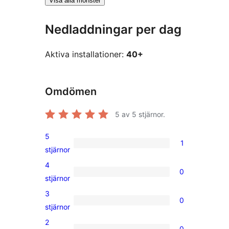
Visa alla mönster
Nedladdningar per dag
Aktiva installationer:
40+
Omdömen
5
av 5 stjärnor.
5
1
1
stjärnor
5-
4
0
stjärnig
0
stjärnor
recension
4-
3
0
stjärniga
0
stjärnor
recensioner
3-
2
0