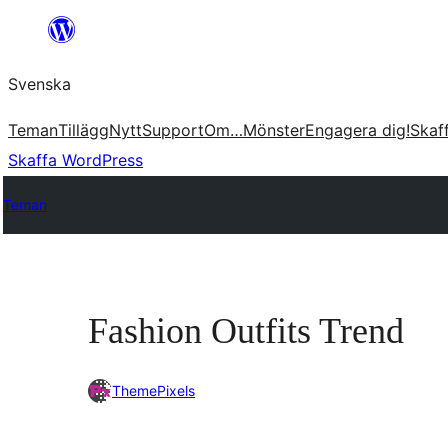
Hoppa
till
Svenska
innehåll
Teman
Tillägg
Nytt
Support
Om…
Mönster
Engagera dig!
Skaf
Skaffa WordPress
Teman
Fashion Outfits Trend
ThemePixels