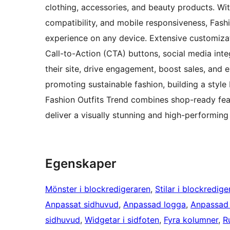
clothing, accessories, and beauty products. Wit
compatibility, and mobile responsiveness, Fas
experience on any device. Extensive customizat
Call-to-Action (CTA) buttons, social media integ
their site, drive engagement, boost sales, and
promoting sustainable fashion, building a style 
Fashion Outfits Trend combines shop-ready feat
deliver a visually stunning and high-performing
Egenskaper
Mönster i blockredigeraren
, 
Stilar i blockredige
Anpassat sidhuvud
, 
Anpassad logga
, 
Anpassad
sidhuvud
, 
Widgetar i sidfoten
, 
Fyra kolumner
, 
R