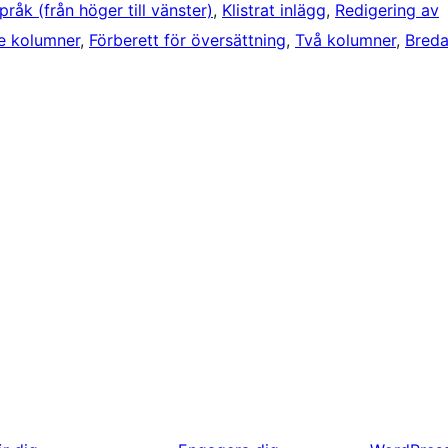
råk (från höger till vänster)
, 
Klistrat inlägg
, 
Redigering av
e kolumner
, 
Förberett för översättning
, 
Två kolumner
, 
Bred