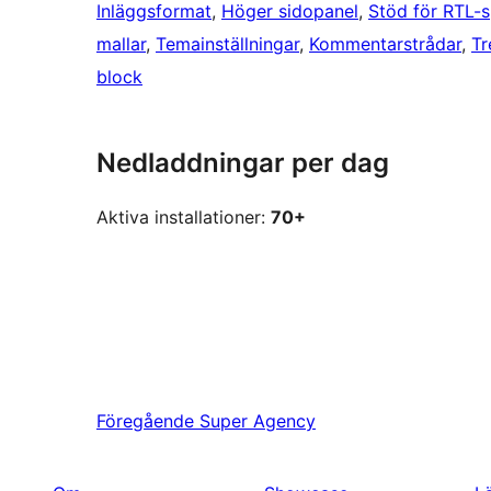
Inläggsformat
, 
Höger sidopanel
, 
Stöd för RTL-sp
mallar
, 
Temainställningar
, 
Kommentarstrådar
, 
Tr
block
Nedladdningar per dag
Aktiva installationer:
70+
Föregående
Super Agency