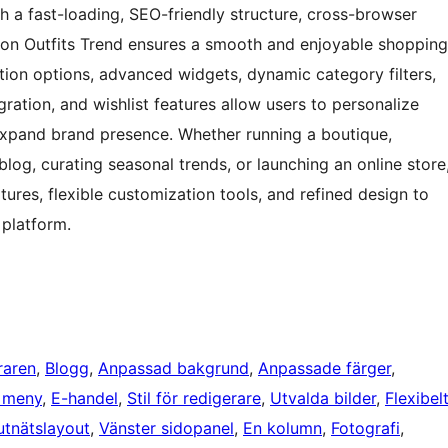
h a fast-loading, SEO-friendly structure, cross-browser
hion Outfits Trend ensures a smooth and enjoyable shopping
ion options, advanced widgets, dynamic category filters,
ration, and wishlist features allow users to personalize
 expand brand presence. Whether running a boutique,
blog, curating seasonal trends, or launching an online store
ures, flexible customization tools, and refined design to
 platform.
raren
, 
Blogg
, 
Anpassad bakgrund
, 
Anpassade färger
, 
 meny
, 
E-handel
, 
Stil för redigerare
, 
Utvalda bilder
, 
Flexibel
utnätslayout
, 
Vänster sidopanel
, 
En kolumn
, 
Fotografi
, 