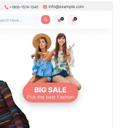
Förhandsgranska
Ladda ner
Version
3.6.3
Senast uppdaterat
21 juli 2026
Aktiva installationer
70+
PHP-version
5.6
Temats startsida