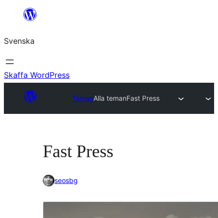
Hoppa
till
Svenska
innehåll
Skaffa WordPress
Teman
Alla teman
Fast Press
Fast Press
seosbg