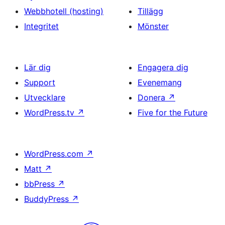
Webbhotell (hosting)
Tillägg
Integritet
Mönster
Lär dig
Engagera dig
Support
Evenemang
Utvecklare
Donera
↗
WordPress.tv
↗
Five for the Future
WordPress.com
↗
Matt
↗
bbPress
↗
BuddyPress
↗