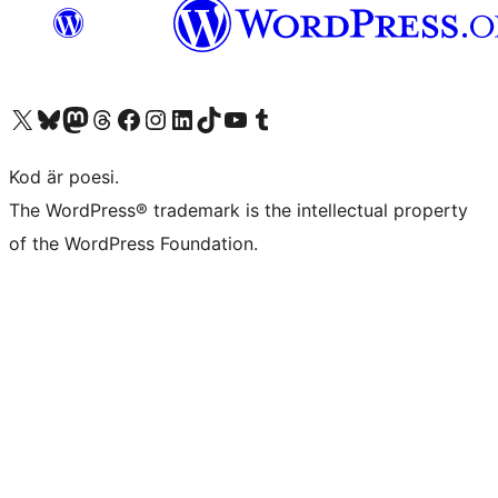
Besök vår X-konto (f.d. Twitter)
Besök vårt Bluesky-konto
Besök vårt Mastodon-konto
Besök vårt Thread-konto
Besök vår Facebook-sida
Besök vårt Instagram-konto
Besök vårt LinkedIn-konto
Besök vårt TikTok-konto
Besök vår YouTube-kanal
Besök vårt Tumblr-konto
Kod är poesi.
The WordPress® trademark is the intellectual property
of the WordPress Foundation.