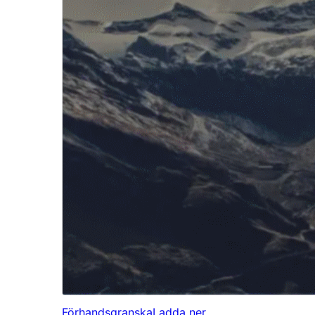
Förhandsgranska
Ladda ner