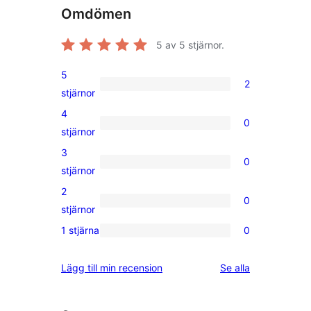
Omdömen
5
av 5 stjärnor.
5
2
2
stjärnor
5-
4
0
stjärniga
0
stjärnor
recensioner
4-
3
0
stjärniga
0
stjärnor
recensioner
3-
2
0
stjärniga
0
stjärnor
recensioner
2-
1 stjärna
0
0
stjärniga
1-
recensioner
recensioner
Lägg till min recension
Se alla
stjärniga
recensioner