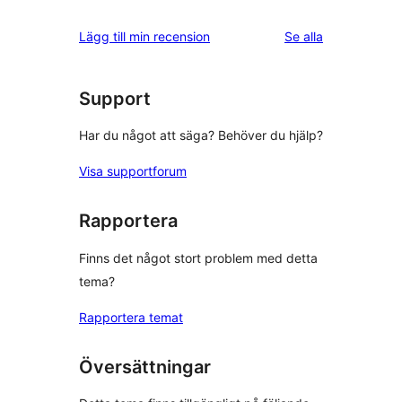
stjärniga
1-
recensioner
recensioner
Lägg till min recension
Se alla
stjärniga
recensioner
Support
Har du något att säga? Behöver du hjälp?
Visa supportforum
Rapportera
Finns det något stort problem med detta
tema?
Rapportera temat
Översättningar