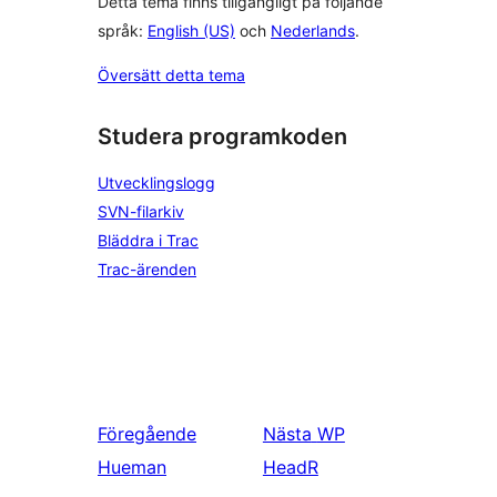
Detta tema finns tillgängligt på följande
språk:
English (US)
och
Nederlands
.
Översätt detta tema
Studera programkoden
Utvecklingslogg
SVN-filarkiv
Bläddra i Trac
Trac-ärenden
Föregående
Nästa
WP
Hueman
HeadR