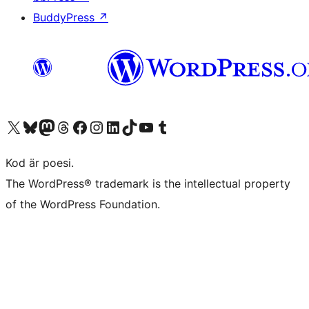
BuddyPress
↗
Besök vår X-konto (f.d. Twitter)
Besök vårt Bluesky-konto
Besök vårt Mastodon-konto
Besök vårt Thread-konto
Besök vår Facebook-sida
Besök vårt Instagram-konto
Besök vårt LinkedIn-konto
Besök vårt TikTok-konto
Besök vår YouTube-kanal
Besök vårt Tumblr-konto
Kod är poesi.
The WordPress® trademark is the intellectual property
of the WordPress Foundation.