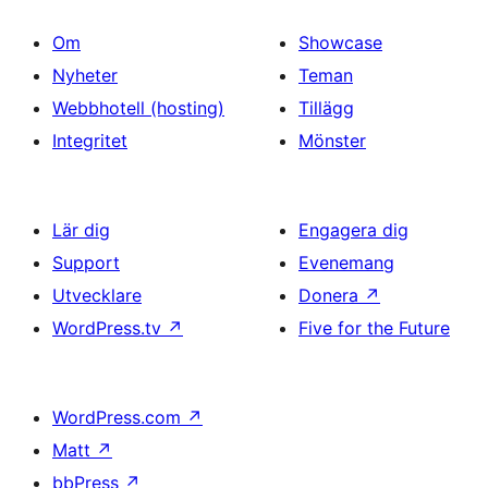
Om
Showcase
Nyheter
Teman
Webbhotell (hosting)
Tillägg
Integritet
Mönster
Lär dig
Engagera dig
Support
Evenemang
Utvecklare
Donera
↗
WordPress.tv
↗
Five for the Future
WordPress.com
↗
Matt
↗
bbPress
↗