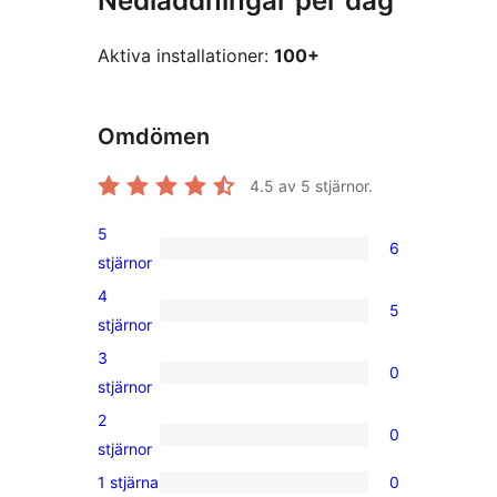
Nedladdningar per dag
Aktiva installationer:
100+
Omdömen
4.5
av 5 stjärnor.
5
6
6
stjärnor
5-
4
5
stjärniga
5
stjärnor
recensioner
4-
3
0
stjärniga
0
stjärnor
recensioner
3-
2
0
stjärniga
0
stjärnor
recensioner
2-
1 stjärna
0
0