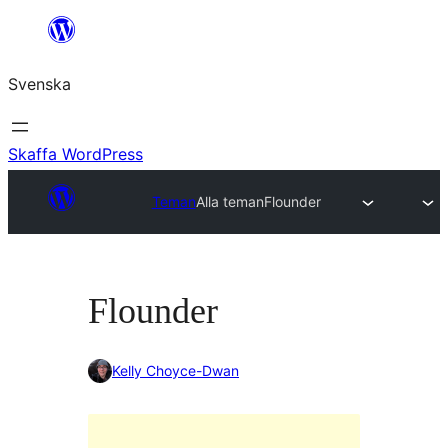
Hoppa
till
Svenska
innehåll
Skaffa WordPress
Teman
Alla teman
Flounder
Flounder
Kelly Choyce-Dwan