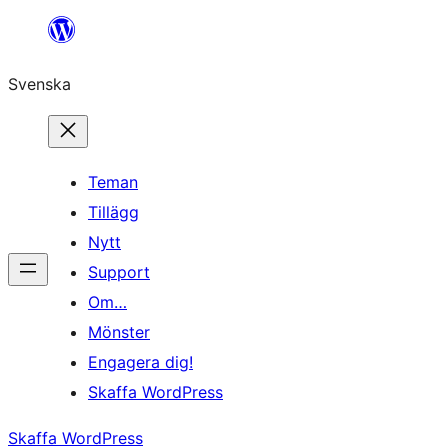
Hoppa
till
Svenska
innehåll
Teman
Tillägg
Nytt
Support
Om…
Mönster
Engagera dig!
Skaffa WordPress
Skaffa WordPress