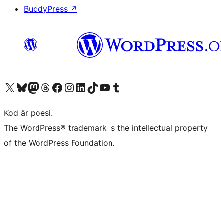
BuddyPress
↗
Besök vår X-konto (f.d. Twitter)
Besök vårt Bluesky-konto
Besök vårt Mastodon-konto
Besök vårt Thread-konto
Besök vår Facebook-sida
Besök vårt Instagram-konto
Besök vårt LinkedIn-konto
Besök vårt TikTok-konto
Besök vår YouTube-kanal
Besök vårt Tumblr-konto
Kod är poesi.
The WordPress® trademark is the intellectual property
of the WordPress Foundation.