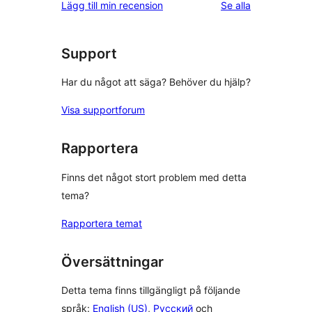
recensioner
Lägg till min recension
Se alla
stjärniga
recensioner
Support
Har du något att säga? Behöver du hjälp?
Visa supportforum
Rapportera
Finns det något stort problem med detta
tema?
Rapportera temat
Översättningar
Detta tema finns tillgängligt på följande
språk:
English (US)
,
Русский
och