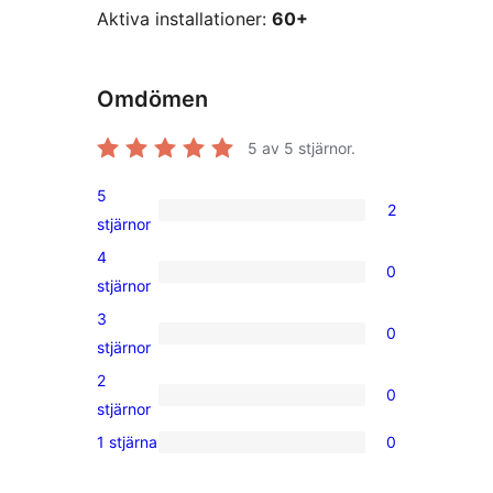
Aktiva installationer:
60+
Omdömen
5
av 5 stjärnor.
5
2
2
stjärnor
5-
4
0
stjärniga
0
stjärnor
recensioner
4-
3
0
stjärniga
0
stjärnor
recensioner
3-
2
0
stjärniga
0
stjärnor
recensioner
2-
1 stjärna
0
0
stjärniga
1-
recensioner