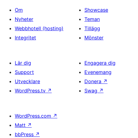
Om
Showcase
Nyheter
Teman
Webbhotell (hosting)
Tillägg
Integritet
Mönster
Lär dig
Engagera dig
Support
Evenemang
Utvecklare
Donera
↗
WordPress.tv
↗
Swag
↗
WordPress.com
↗
Matt
↗
bbPress
↗