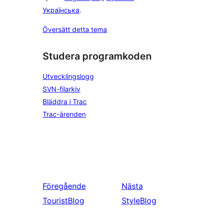
Українська
.
Översätt detta tema
Studera programkoden
Utvecklingslogg
SVN-filarkiv
Bläddra i Trac
Trac-ärenden
Föregående
Nästa
TouristBlog
StyleBlog