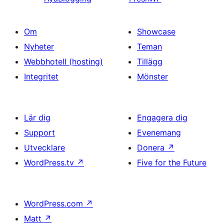
Om
Showcase
Nyheter
Teman
Webbhotell (hosting)
Tillägg
Integritet
Mönster
Lär dig
Engagera dig
Support
Evenemang
Utvecklare
Donera
↗
WordPress.tv
↗
Five for the Future
WordPress.com
↗
Matt
↗