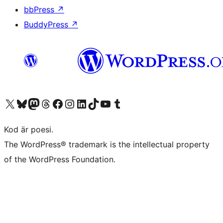
bbPress
↗
BuddyPress
↗
Besök vår X-konto (f.d. Twitter)
Besök vårt Bluesky-konto
Besök vårt Mastodon-konto
Besök vårt Thread-konto
Besök vår Facebook-sida
Besök vårt Instagram-konto
Besök vårt LinkedIn-konto
Besök vårt TikTok-konto
Besök vår YouTube-kanal
Besök vårt Tumblr-konto
Kod är poesi.
The WordPress® trademark is the intellectual property
of the WordPress Foundation.