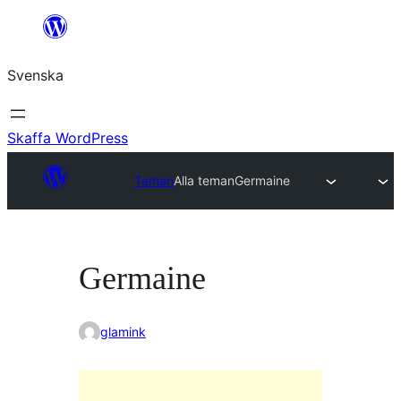
Hoppa
till
Svenska
innehåll
Skaffa WordPress
Teman
Alla teman
Germaine
Germaine
glamink