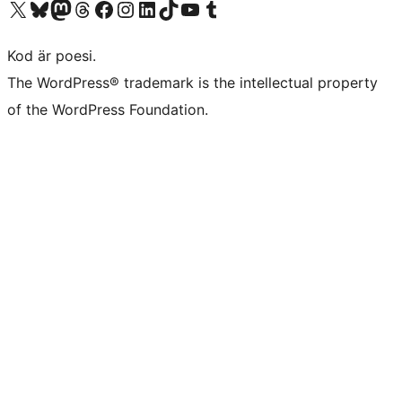
Besök vår X-konto (f.d. Twitter)
Besök vårt Bluesky-konto
Besök vårt Mastodon-konto
Besök vårt Thread-konto
Besök vår Facebook-sida
Besök vårt Instagram-konto
Besök vårt LinkedIn-konto
Besök vårt TikTok-konto
Besök vår YouTube-kanal
Besök vårt Tumblr-konto
Kod är poesi.
The WordPress® trademark is the intellectual property
of the WordPress Foundation.