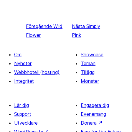
Föregående
Wild
Nästa
Simply
Flower
Pink
Om
Showcase
Nyheter
Teman
Webbhotell (hosting)
Tillägg
Integritet
Mönster
Lär dig
Engagera dig
Support
Evenemang
Utvecklare
Donera
↗
WordPress.tv
↗
Five for the Future