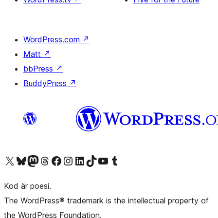
WordPress.com
↗
Matt
↗
bbPress
↗
BuddyPress
↗
Besök vår X-konto (f.d. Twitter)
Besök vårt Bluesky-konto
Besök vårt Mastodon-konto
Besök vårt Thread-konto
Besök vår Facebook-sida
Besök vårt Instagram-konto
Besök vårt LinkedIn-konto
Besök vårt TikTok-konto
Besök vår YouTube-kanal
Besök vårt Tumblr-konto
Kod är poesi.
The WordPress® trademark is the intellectual property of
the WordPress Foundation.