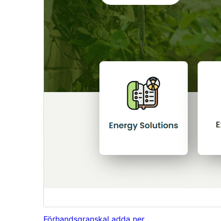
Förhandsgranska
Ladda ner