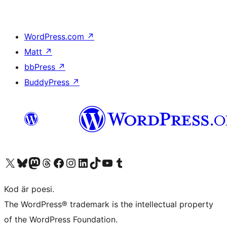
WordPress.com
↗
Matt
↗
bbPress
↗
BuddyPress
↗
Besök vår X-konto (f.d. Twitter)
Besök vårt Bluesky-konto
Besök vårt Mastodon-konto
Besök vårt Thread-konto
Besök vår Facebook-sida
Besök vårt Instagram-konto
Besök vårt LinkedIn-konto
Besök vårt TikTok-konto
Besök vår YouTube-kanal
Besök vårt Tumblr-konto
Kod är poesi.
The WordPress® trademark is the intellectual property
of the WordPress Foundation.