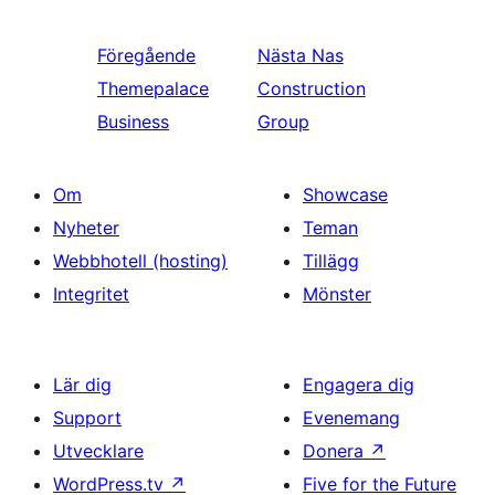
Föregående
Nästa
Nas
Themepalace
Construction
Business
Group
Om
Showcase
Nyheter
Teman
Webbhotell (hosting)
Tillägg
Integritet
Mönster
Lär dig
Engagera dig
Support
Evenemang
Utvecklare
Donera
↗
WordPress.tv
↗
Five for the Future