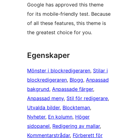
Google has approved this theme
for its mobile-friendly test. Because
of all these features, this theme is
the greatest choice for you.
Egenskaper
Mönster i blockredigeraren
, 
Stilar i
blockredigeraren
, 
Blogg
, 
Anpassad
bakgrund
, 
Anpassade färger
, 
Anpassad meny
, 
Stil för redigerare
, 
Utvalda bilder
, 
Blockteman
, 
Nyheter
, 
En kolumn
, 
Höger
sidopanel
, 
Redigering av mallar
, 
Kommentarstrådar
, 
Förberett för