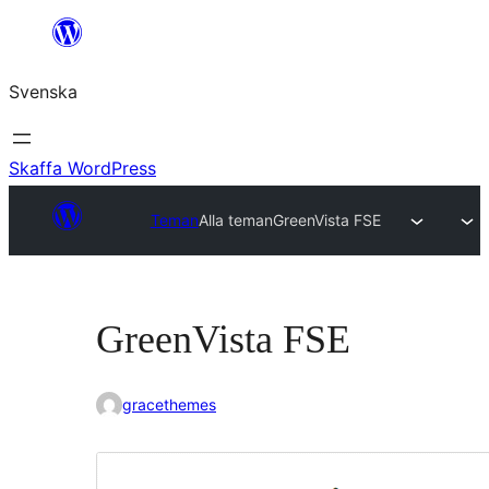
Hoppa
till
Svenska
innehåll
Skaffa WordPress
Teman
Alla teman
GreenVista FSE
GreenVista FSE
gracethemes