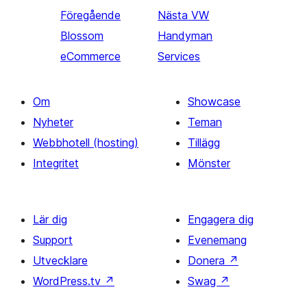
Föregående
Nästa
VW
Blossom
Handyman
eCommerce
Services
Om
Showcase
Nyheter
Teman
Webbhotell (hosting)
Tillägg
Integritet
Mönster
Lär dig
Engagera dig
Support
Evenemang
Utvecklare
Donera
↗
WordPress.tv
↗
Swag
↗