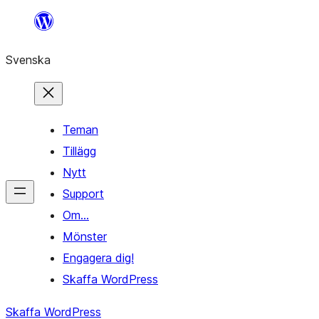
Hoppa
till
Svenska
innehåll
Teman
Tillägg
Nytt
Support
Om…
Mönster
Engagera dig!
Skaffa WordPress
Skaffa WordPress