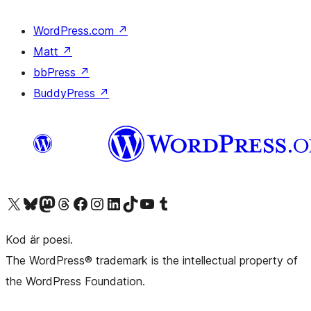
WordPress.com
↗
Matt
↗
bbPress
↗
BuddyPress
↗
Besök vår X-konto (f.d. Twitter)
Besök vårt Bluesky-konto
Besök vårt Mastodon-konto
Besök vårt Thread-konto
Besök vår Facebook-sida
Besök vårt Instagram-konto
Besök vårt LinkedIn-konto
Besök vårt TikTok-konto
Besök vår YouTube-kanal
Besök vårt Tumblr-konto
Kod är poesi.
The WordPress® trademark is the intellectual property of
the WordPress Foundation.