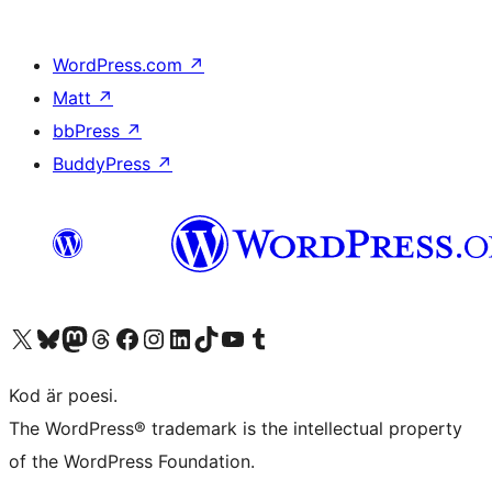
WordPress.com
↗
Matt
↗
bbPress
↗
BuddyPress
↗
Besök vår X-konto (f.d. Twitter)
Besök vårt Bluesky-konto
Besök vårt Mastodon-konto
Besök vårt Thread-konto
Besök vår Facebook-sida
Besök vårt Instagram-konto
Besök vårt LinkedIn-konto
Besök vårt TikTok-konto
Besök vår YouTube-kanal
Besök vårt Tumblr-konto
Kod är poesi.
The WordPress® trademark is the intellectual property
of the WordPress Foundation.