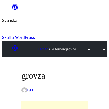
Hoppa
till
Svenska
innehåll
Skaffa WordPress
Teman
Alla teman
grovza
grovza
tskk