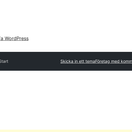
fa WordPress
tart
Skicka in ett tema
Företag med komme