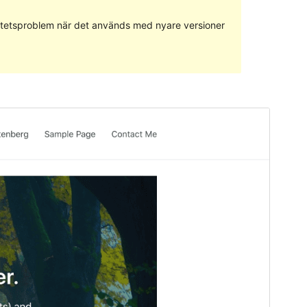
ilitetsproblem när det används med nyare versioner
Förhandsgranska
Ladda ner
Version
1.0.4
Senast uppdaterat
17 maj 2020
Aktiva installationer
70+
Temats startsida