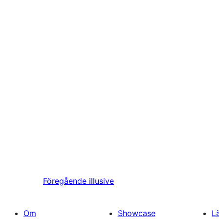
Föregående
illusive
Om
Showcase
L