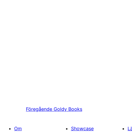
Föregående
Goldy Books
Om
Showcase
L