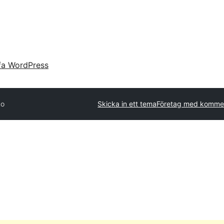
fa WordPress
ko
Skicka in ett tema
Företag med kommer