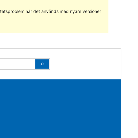
ilitetsproblem när det används med nyare versioner
Förhandsgranska
Ladda ner
Version
1.0.10
Senast uppdaterat
12 maj 2024
Aktiva installationer
20+
WordPress-version
6.5.2
PHP-version
7.0
Temats startsida