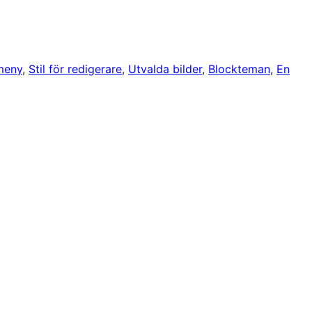
meny
, 
Stil för redigerare
, 
Utvalda bilder
, 
Blockteman
, 
En