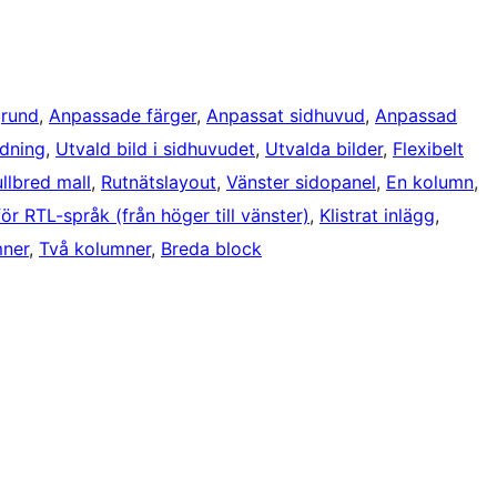
rund
, 
Anpassade färger
, 
Anpassat sidhuvud
, 
Anpassad
ldning
, 
Utvald bild i sidhuvudet
, 
Utvalda bilder
, 
Flexibelt
ullbred mall
, 
Rutnätslayout
, 
Vänster sidopanel
, 
En kolumn
, 
ör RTL-språk (från höger till vänster)
, 
Klistrat inlägg
, 
mner
, 
Två kolumner
, 
Breda block