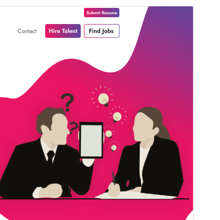
Förhandsgranska
Ladda ner
Version
1.2.5
Senast uppdaterat
3 augusti 2026
Aktiva installationer
40+
WordPress-version
5.0
PHP-version
5.6
Temats startsida