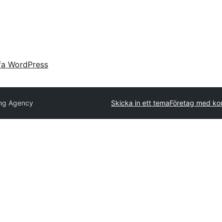
fa WordPress
ing Agency
Skicka in ett tema
Företag med ko