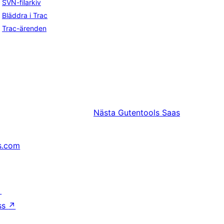
SVN-filarkiv
Bläddra i Trac
Trac-ärenden
Nästa
Gutentools Saas
s.com
↗
ss
↗