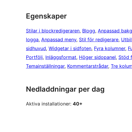
Egenskaper
Stilar i blockredigeraren
, 
Blogg
, 
Anpassad bakg
logga
, 
Anpassad meny
, 
Stil för redigerare
, 
Utbi
sidhuvud
, 
Widgetar i sidfoten
, 
Fyra kolumner
, 
F
Portfölj
, 
Inläggsformat
, 
Höger sidopanel
, 
Stöd f
Temainställningar
, 
Kommentarstrådar
, 
Tre kolu
Nedladdningar per dag
Aktiva installationer:
40+