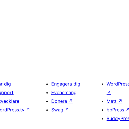
är dig
Engagera dig
WordPres
upport
Evenemang
↗
tvecklare
Donera
↗
Matt
↗
ordPress.tv
↗
Swag
↗
bbPress
BuddyPre