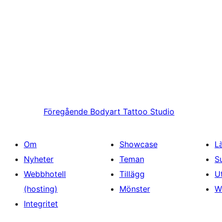
Föregående
Bodyart Tattoo Studio
Om
Showcase
L
Nyheter
Teman
S
Webbhotell
Tillägg
U
(hosting)
Mönster
W
Integritet