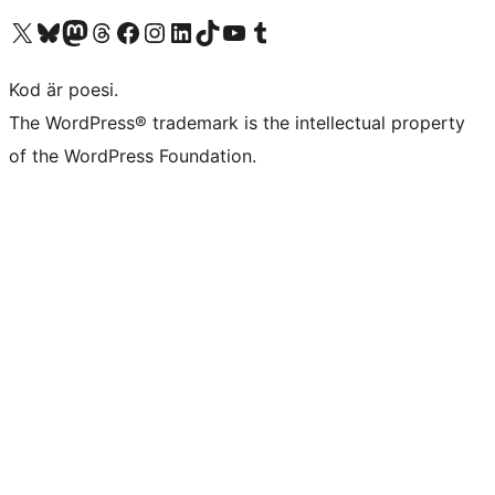
Besök vår X-konto (f.d. Twitter)
Besök vårt Bluesky-konto
Besök vårt Mastodon-konto
Besök vårt Thread-konto
Besök vår Facebook-sida
Besök vårt Instagram-konto
Besök vårt LinkedIn-konto
Besök vårt TikTok-konto
Besök vår YouTube-kanal
Besök vårt Tumblr-konto
Kod är poesi.
The WordPress® trademark is the intellectual property
of the WordPress Foundation.