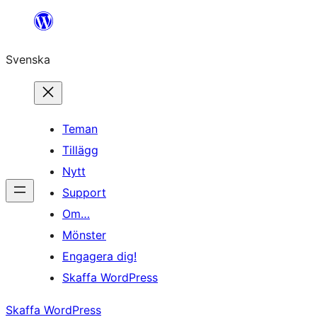
Hoppa
till
Svenska
innehåll
Teman
Tillägg
Nytt
Support
Om…
Mönster
Engagera dig!
Skaffa WordPress
Skaffa WordPress