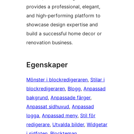
provides a professional, elegant,
and high-performing platform to
showcase design expertise and
build a successful home decor or
renovation business.
Egenskaper
Mönster i blockredigeraren
, 
Stilar i
blockredigeraren
, 
Blogg
, 
Anpassad
bakgrund
, 
Anpassade färger
, 
Anpassat sidhuvud
, 
Anpassad
logga
, 
Anpassad meny
, 
Stil för
redigerare
, 
Utvalda bilder
, 
Widgetar
i sidfoten
, 
Blockteman
, 