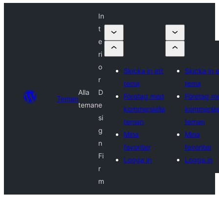
In
t
e
ri
o
Skicka in ett
Skicka in e
r
tema
tema
Alla
D
Företag med
Företag m
Teman
teman
e
kommersiella
kommersie
si
teman
teman
g
Mina
Mina
n
favoriter
favoriter
Fi
Logga in
Logga in
r
m