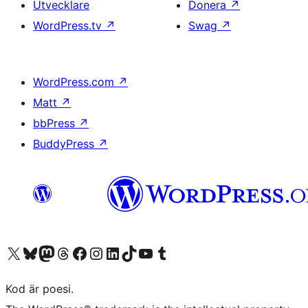
Utvecklare
Donera
↗
WordPress.tv
↗
Swag
↗
WordPress.com
↗
Matt
↗
bbPress
↗
BuddyPress
↗
Besök vår X-konto (f.d. Twitter)
Besök vårt Bluesky-konto
Besök vårt Mastodon-konto
Besök vårt Thread-konto
Besök vår Facebook-sida
Besök vårt Instagram-konto
Besök vårt LinkedIn-konto
Besök vårt TikTok-konto
Besök vår YouTube-kanal
Besök vårt Tumblr-konto
Kod är poesi.