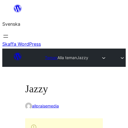
Hoppa
till
Svenska
innehåll
Skaffa WordPress
Teman
Alla teman
Jazzy
Jazzy
allpraisemedia