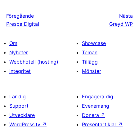
Föregående
Nästa
Prespa Digital
Greyd WP
Om
Showcase
Nyheter
Teman
Webbhotell (hosting)
Tillägg
Integritet
Mönster
Lär dig
Engagera dig
Support
Evenemang
Utvecklare
Donera
↗
WordPress.tv
↗
Presentartiklar
↗