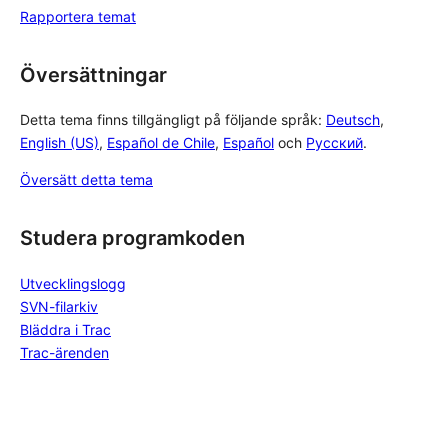
Rapportera temat
Översättningar
Detta tema finns tillgängligt på följande språk:
Deutsch
,
English (US)
,
Español de Chile
,
Español
och
Русский
.
Översätt detta tema
Studera programkoden
Utvecklingslogg
SVN-filarkiv
Bläddra i Trac
Trac-ärenden