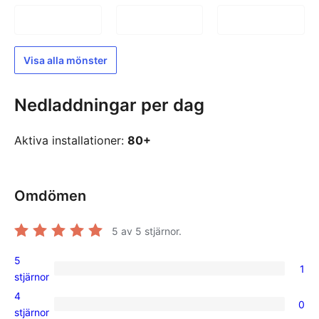
Visa alla mönster
Nedladdningar per dag
Aktiva installationer:
80+
Omdömen
5
av 5 stjärnor.
5
1
1
stjärnor
5-
4
0
stjärnig
0
stjärnor