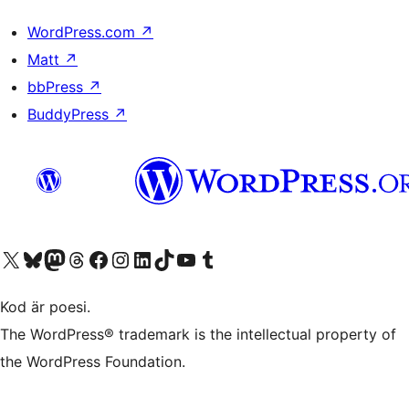
WordPress.com
↗
Matt
↗
bbPress
↗
BuddyPress
↗
Besök vår X-konto (f.d. Twitter)
Besök vårt Bluesky-konto
Besök vårt Mastodon-konto
Besök vårt Thread-konto
Besök vår Facebook-sida
Besök vårt Instagram-konto
Besök vårt LinkedIn-konto
Besök vårt TikTok-konto
Besök vår YouTube-kanal
Besök vårt Tumblr-konto
Kod är poesi.
The WordPress® trademark is the intellectual property of
the WordPress Foundation.