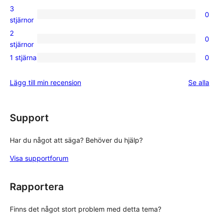
recension
4-
3
0
stjärniga
0
stjärnor
recensioner
3-
2
0
stjärniga
0
stjärnor
recensioner
2-
1 stjärna
0
0
stjärniga
1-
recensioner
rec
Lägg till min recension
Se alla
stjärniga
recensioner
Support
Har du något att säga? Behöver du hjälp?
Visa supportforum
Rapportera
Finns det något stort problem med detta tema?