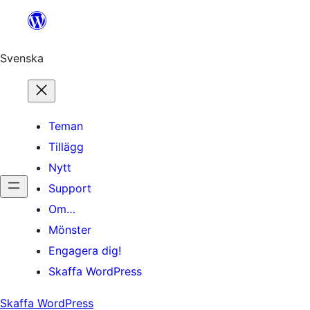
Hoppa
till
innehåll
Svenska
Teman
Tillägg
Nytt
Support
Om…
Mönster
Engagera dig!
Skaffa WordPress
Skaffa WordPress