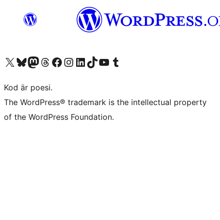
Besök vår X-konto (f.d. Twitter)
Besök vårt Bluesky-konto
Besök vårt Mastodon-konto
Besök vårt Thread-konto
Besök vår Facebook-sida
Besök vårt Instagram-konto
Besök vårt LinkedIn-konto
Besök vårt TikTok-konto
Besök vår YouTube-kanal
Besök vårt Tumblr-konto
Kod är poesi.
The WordPress® trademark is the intellectual property
of the WordPress Foundation.