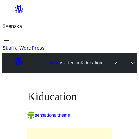
Hoppa
till
Svenska
innehåll
Skaffa WordPress
Teman
Alla teman
Kiducation
Kiducation
sensationaltheme