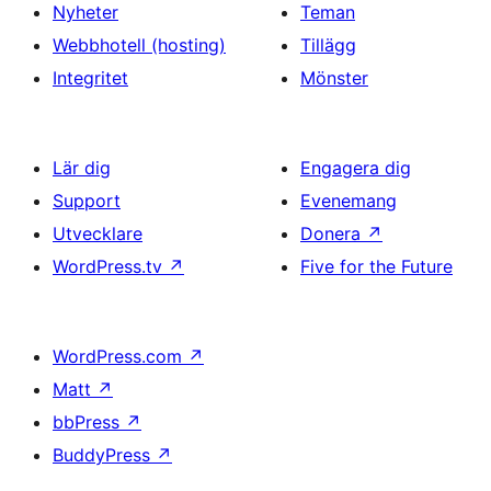
Nyheter
Teman
Webbhotell (hosting)
Tillägg
Integritet
Mönster
Lär dig
Engagera dig
Support
Evenemang
Utvecklare
Donera
↗
WordPress.tv
↗
Five for the Future
WordPress.com
↗
Matt
↗
bbPress
↗
BuddyPress
↗