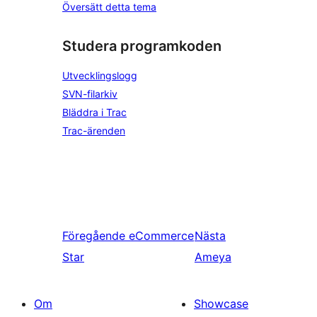
Översätt detta tema
Studera programkoden
Utvecklingslogg
SVN-filarkiv
Bläddra i Trac
Trac-ärenden
Föregående
eCommerce
Nästa
Star
Ameya
Om
Showcase