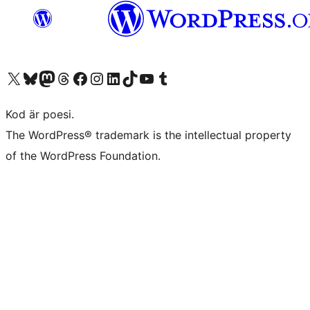
Besök vår X-konto (f.d. Twitter)
Besök vårt Bluesky-konto
Besök vårt Mastodon-konto
Besök vårt Thread-konto
Besök vår Facebook-sida
Besök vårt Instagram-konto
Besök vårt LinkedIn-konto
Besök vårt TikTok-konto
Besök vår YouTube-kanal
Besök vårt Tumblr-konto
Kod är poesi.
The WordPress® trademark is the intellectual property
of the WordPress Foundation.