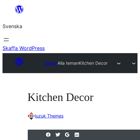
Hoppa
till
Svenska
innehåll
Skaffa WordPress
Teman
Alla teman
Kitchen Decor
Kitchen Decor
luzuk Themes