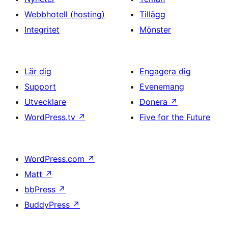
Webbhotell (hosting)
Tillägg
Integritet
Mönster
Lär dig
Engagera dig
Support
Evenemang
Utvecklare
Donera
↗
WordPress.tv
↗
Five for the Future
WordPress.com
↗
Matt
↗
bbPress
↗
BuddyPress
↗