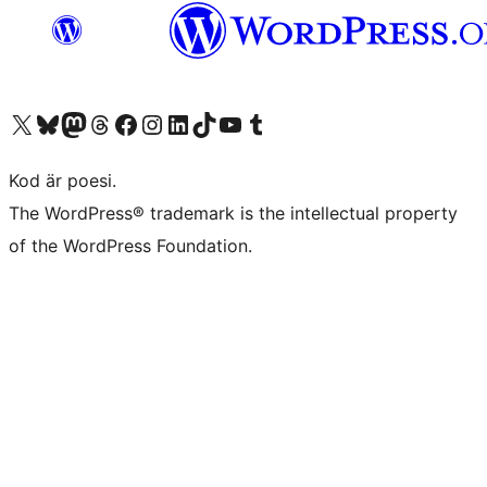
Besök vår X-konto (f.d. Twitter)
Besök vårt Bluesky-konto
Besök vårt Mastodon-konto
Besök vårt Thread-konto
Besök vår Facebook-sida
Besök vårt Instagram-konto
Besök vårt LinkedIn-konto
Besök vårt TikTok-konto
Besök vår YouTube-kanal
Besök vårt Tumblr-konto
Kod är poesi.
The WordPress® trademark is the intellectual property
of the WordPress Foundation.