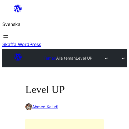
Hoppa
till
Svenska
innehåll
Skaffa WordPress
Teman
Alla teman
Level UP
Level UP
Ahmed Kaludi