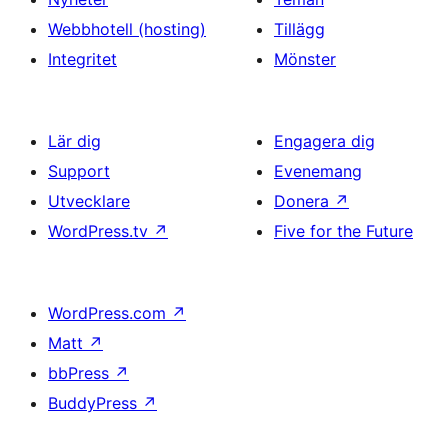
Webbhotell (hosting)
Tillägg
Integritet
Mönster
Lär dig
Engagera dig
Support
Evenemang
Utvecklare
Donera
↗
WordPress.tv
↗
Five for the Future
WordPress.com
↗
Matt
↗
bbPress
↗
BuddyPress
↗