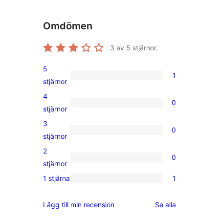
Omdömen
3
av 5 stjärnor.
5
1
1
stjärnor
5-
4
0
stjärnig
0
stjärnor
recension
4-
3
0
stjärniga
0
stjärnor
recensioner
3-
2
0
stjärniga
0
stjärnor
recensioner
2-
1 stjärna
1
1
stjärniga
1-
recensioner
recensioner
Lägg till min recension
Se alla
stjärnig