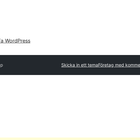
fa WordPress
up
Skicka in ett tema
Företag med kommer