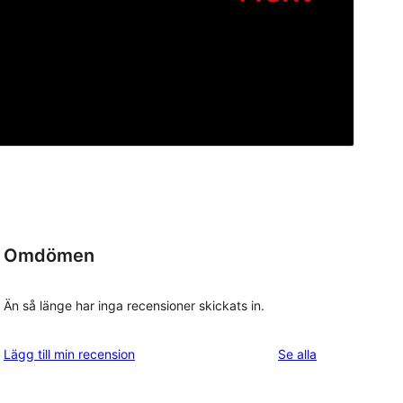
Omdömen
Än så länge har inga recensioner skickats in.
recensioner
Lägg till min recension
Se alla
, 