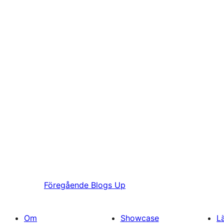
Föregående
Blogs Up
Om
Showcase
L