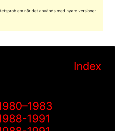
ilitetsproblem när det används med nyare versioner
Förhandsgranska
Ladda ner
Version
1.0.4
Senast uppdaterat
3 april 2024
Aktiva installationer
70+
WordPress-version
5.8
PHP-version
5.7
Temats startsida