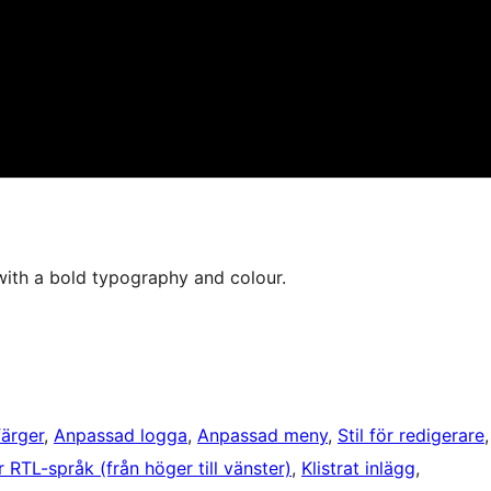
 with a bold typography and colour.
ärger
, 
Anpassad logga
, 
Anpassad meny
, 
Stil för redigerare
r RTL-språk (från höger till vänster)
, 
Klistrat inlägg
, 