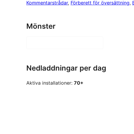
Kommentarstrådar
, 
Förberett för översättning
, 
Mönster
Nedladdningar per dag
Aktiva installationer:
70+