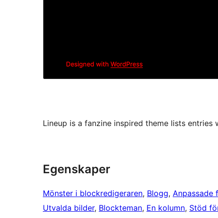
Lineup is a fanzine inspired theme lists entries
Egenskaper
Mönster i blockredigeraren
, 
Blogg
, 
Anpassade f
Utvalda bilder
, 
Blockteman
, 
En kolumn
, 
Stöd fö