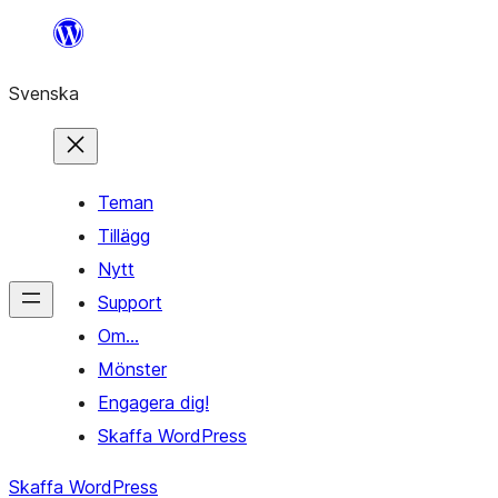
Hoppa
till
Svenska
innehåll
Teman
Tillägg
Nytt
Support
Om…
Mönster
Engagera dig!
Skaffa WordPress
Skaffa WordPress