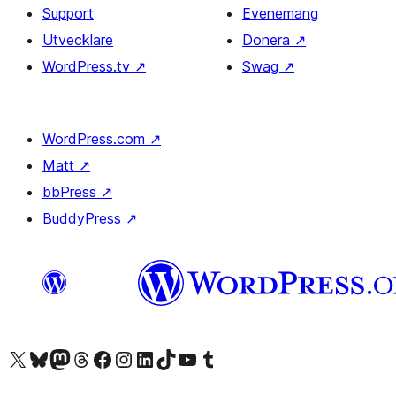
Support
Evenemang
Utvecklare
Donera
↗
WordPress.tv
↗
Swag
↗
WordPress.com
↗
Matt
↗
bbPress
↗
BuddyPress
↗
Besök vår X-konto (f.d. Twitter)
Besök vårt Bluesky-konto
Besök vårt Mastodon-konto
Besök vårt Thread-konto
Besök vår Facebook-sida
Besök vårt Instagram-konto
Besök vårt LinkedIn-konto
Besök vårt TikTok-konto
Besök vår YouTube-kanal
Besök vårt Tumblr-konto