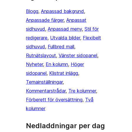
Blogg
, 
Anpassad bakgrund
, 
Anpassade färger
, 
Anpassat
sidhuvud
, 
Anpassad meny
, 
Stil för
redigerare
, 
Utvalda bilder
, 
Flexibelt
sidhuvud
, 
Fullbred mall
, 
Rutnätslayout
, 
Vänster sidopanel
, 
Nyheter
, 
En kolumn
, 
Höger
sidopanel
, 
Klistrat inlägg
, 
Temainställningar
, 
Kommentarstrådar
, 
Tre kolumner
, 
Förberett för översättning
, 
Två
kolumner
Nedladdningar per dag