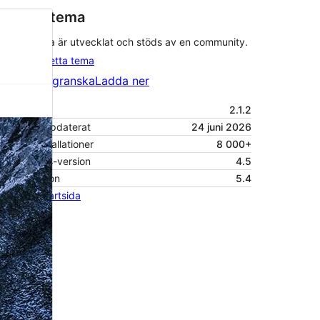
Ideellt tema
Detta tema är utvecklat och stöds av en community.
Bidra till detta tema
Förhandsgranska
Ladda ner
Version
2.1.2
Senast uppdaterat
24 juni 2026
Aktiva installationer
8 000+
WordPress-version
4.5
PHP-version
5.4
Temats startsida