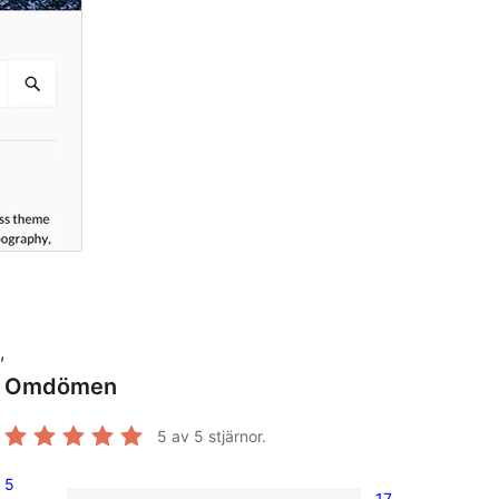
,
Omdömen
5
av 5 stjärnor.
5
17