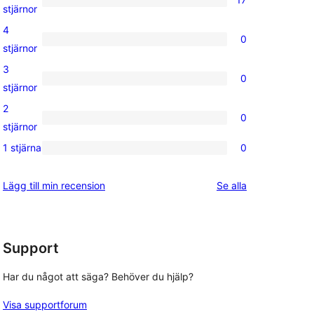
17
stjärnor
5-
4
0
stjärniga
0
stjärnor
recensioner
4-
3
0
stjärniga
0
stjärnor
 
recensioner
3-
2
0
stjärniga
0
stjärnor
recensioner
2-
1 stjärna
0
0
stjärniga
1-
recensioner
recensioner
Lägg till min recension
Se alla
stjärniga
recensioner
Support
Har du något att säga? Behöver du hjälp?
Visa supportforum