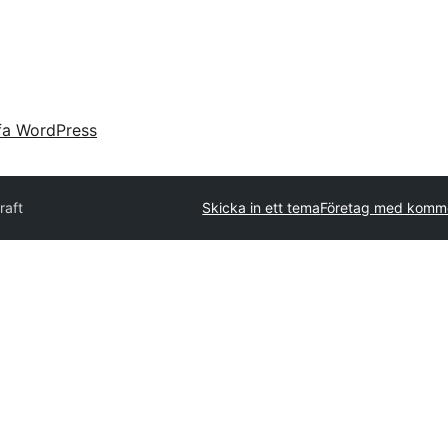
fa WordPress
raft
Skicka in ett tema
Företag med komme