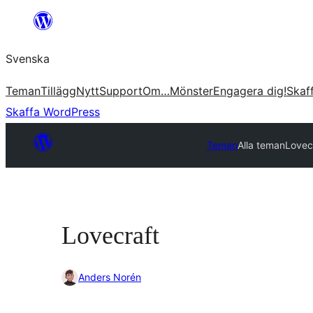
Hoppa
till
Svenska
innehåll
Teman
Tillägg
Nytt
Support
Om…
Mönster
Engagera dig!
Skaf
Skaffa WordPress
Teman
Alla teman
Lovec
Lovecraft
Anders Norén