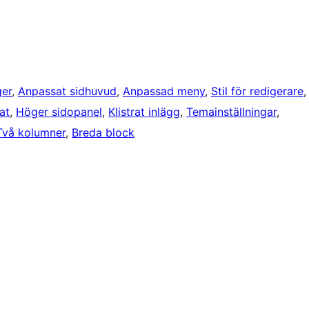
ger
, 
Anpassat sidhuvud
, 
Anpassad meny
, 
Stil för redigerare
,
at
, 
Höger sidopanel
, 
Klistrat inlägg
, 
Temainställningar
, 
Två kolumner
, 
Breda block