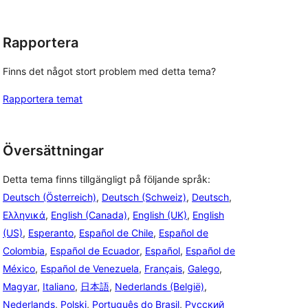
Rapportera
Finns det något stort problem med detta tema?
Rapportera temat
Översättningar
Detta tema finns tillgängligt på följande språk:
Deutsch (Österreich)
,
Deutsch (Schweiz)
,
Deutsch
,
Ελληνικά
,
English (Canada)
,
English (UK)
,
English
(US)
,
Esperanto
,
Español de Chile
,
Español de
Colombia
,
Español de Ecuador
,
Español
,
Español de
México
,
Español de Venezuela
,
Français
,
Galego
,
Magyar
,
Italiano
,
日本語
,
Nederlands (België)
,
Nederlands
,
Polski
,
Português do Brasil
,
Русский