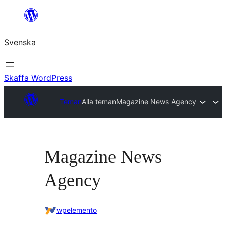
Hoppa
till
Svenska
innehåll
Skaffa WordPress
Teman
Alla teman
Magazine News Agency
Magazine News
Agency
wpelemento