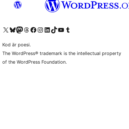
Besök vår X-konto (f.d. Twitter)
Besök vårt Bluesky-konto
Besök vårt Mastodon-konto
Besök vårt Thread-konto
Besök vår Facebook-sida
Besök vårt Instagram-konto
Besök vårt LinkedIn-konto
Besök vårt TikTok-konto
Besök vår YouTube-kanal
Besök vårt Tumblr-konto
Kod är poesi.
The WordPress® trademark is the intellectual property
of the WordPress Foundation.