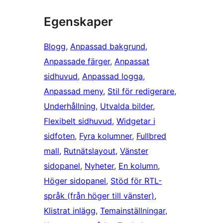
Egenskaper
Blogg
, 
Anpassad bakgrund
, 
Anpassade färger
, 
Anpassat
sidhuvud
, 
Anpassad logga
, 
Anpassad meny
, 
Stil för redigerare
, 
Underhållning
, 
Utvalda bilder
, 
Flexibelt sidhuvud
, 
Widgetar i
sidfoten
, 
Fyra kolumner
, 
Fullbred
mall
, 
Rutnätslayout
, 
Vänster
sidopanel
, 
Nyheter
, 
En kolumn
, 
Höger sidopanel
, 
Stöd för RTL-
språk (från höger till vänster)
, 
Klistrat inlägg
, 
Temainställningar
, 