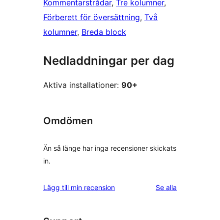
Kommentarstrådar
, 
Tre kolumner
, 
Förberett för översättning
, 
Två
kolumner
, 
Breda block
Nedladdningar per dag
Aktiva installationer:
90+
Omdömen
Än så länge har inga recensioner skickats
in.
recensioner
Lägg till min recension
Se alla