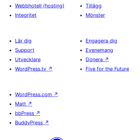
Webbhotell (hosting)
Tillägg
Integritet
Mönster
Lär dig
Engagera dig
Support
Evenemang
Utvecklare
Donera
↗
WordPress.tv
↗
Five for the Future
WordPress.com
↗
Matt
↗
bbPress
↗
BuddyPress
↗