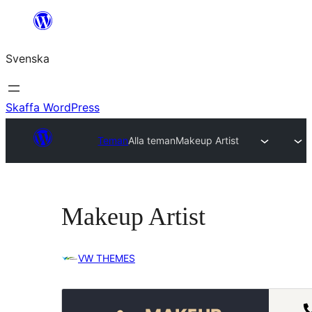
Hoppa
till
Svenska
innehåll
Skaffa WordPress
Teman
Alla teman
Makeup Artist
Makeup Artist
VW THEMES