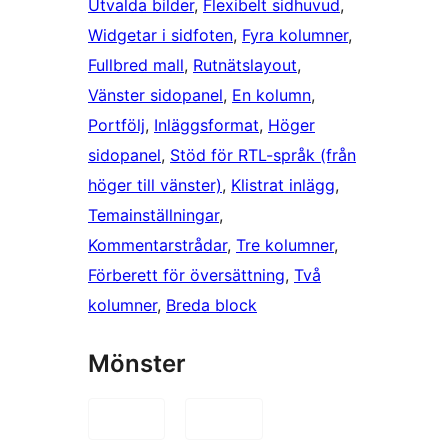
Utvalda bilder
, 
Flexibelt sidhuvud
, 
Widgetar i sidfoten
, 
Fyra kolumner
, 
Fullbred mall
, 
Rutnätslayout
, 
Vänster sidopanel
, 
En kolumn
, 
Portfölj
, 
Inläggsformat
, 
Höger
sidopanel
, 
Stöd för RTL-språk (från
höger till vänster)
, 
Klistrat inlägg
, 
Temainställningar
, 
Kommentarstrådar
, 
Tre kolumner
, 
Förberett för översättning
, 
Två
kolumner
, 
Breda block
Mönster