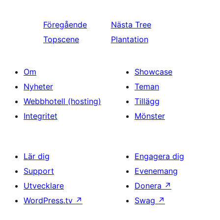
Föregående
Nästa
Tree
Topscene
Plantation
Om
Showcase
Nyheter
Teman
Webbhotell (hosting)
Tillägg
Integritet
Mönster
Lär dig
Engagera dig
Support
Evenemang
Utvecklare
Donera
↗
WordPress.tv
↗
Swag
↗