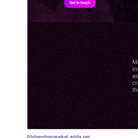
Förhandsgranska
Ladda ner