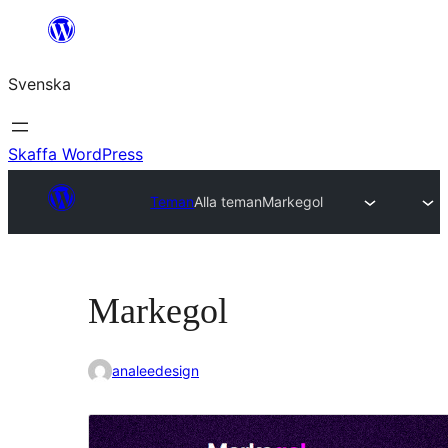
Hoppa
till
Svenska
innehåll
Skaffa WordPress
Teman
Alla teman
Markegol
Markegol
analeedesign