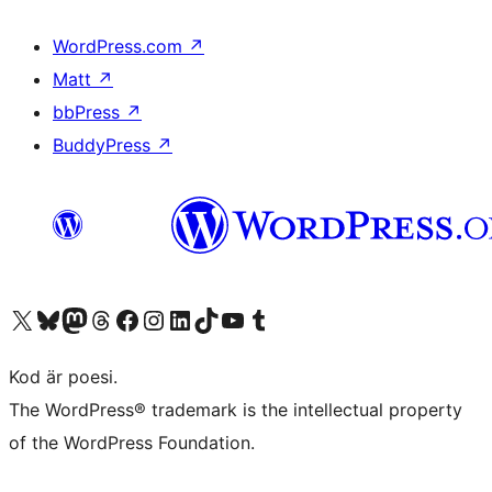
WordPress.com
↗
Matt
↗
bbPress
↗
BuddyPress
↗
Besök vår X-konto (f.d. Twitter)
Besök vårt Bluesky-konto
Besök vårt Mastodon-konto
Besök vårt Thread-konto
Besök vår Facebook-sida
Besök vårt Instagram-konto
Besök vårt LinkedIn-konto
Besök vårt TikTok-konto
Besök vår YouTube-kanal
Besök vårt Tumblr-konto
Kod är poesi.
The WordPress® trademark is the intellectual property
of the WordPress Foundation.