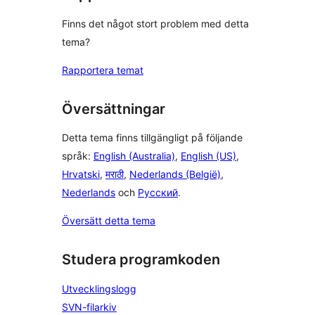
Finns det något stort problem med detta
tema?
Rapportera temat
Översättningar
Detta tema finns tillgängligt på följande
språk:
English (Australia)
,
English (US)
,
Hrvatski
,
मराठी
,
Nederlands (België)
,
Nederlands
och
Русский
.
Översätt detta tema
Studera programkoden
Utvecklingslogg
SVN-filarkiv