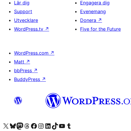
Lär dig
Engagera dig
Support
Evenemang
Utvecklare
Donera
↗
WordPress.tv
↗
Five for the Future
WordPress.com
↗
Matt
↗
bbPress
↗
BuddyPress
↗
Besök vår X-konto (f.d. Twitter)
Besök vårt Bluesky-konto
Besök vårt Mastodon-konto
Besök vårt Thread-konto
Besök vår Facebook-sida
Besök vårt Instagram-konto
Besök vårt LinkedIn-konto
Besök vårt TikTok-konto
Besök vår YouTube-kanal
Besök vårt Tumblr-konto