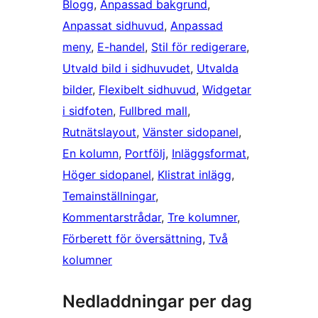
Blogg
, 
Anpassad bakgrund
, 
Anpassat sidhuvud
, 
Anpassad
meny
, 
E-handel
, 
Stil för redigerare
, 
Utvald bild i sidhuvudet
, 
Utvalda
bilder
, 
Flexibelt sidhuvud
, 
Widgetar
i sidfoten
, 
Fullbred mall
, 
Rutnätslayout
, 
Vänster sidopanel
, 
En kolumn
, 
Portfölj
, 
Inläggsformat
, 
Höger sidopanel
, 
Klistrat inlägg
, 
Temainställningar
, 
Kommentarstrådar
, 
Tre kolumner
, 
Förberett för översättning
, 
Två
kolumner
Nedladdningar per dag