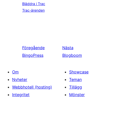
Bläddra i Trac
Trac-ärenden
Föregående
Nästa
BingoPress
Blogboom
Om
Showcase
Nyheter
Teman
Webbhotell (hosting)
Tillägg
Integritet
Mönster