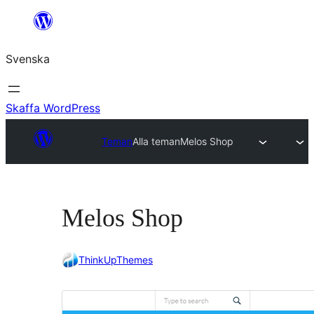
Hoppa
till
Svenska
innehåll
Skaffa WordPress
Teman
Alla teman
Melos Shop
Melos Shop
ThinkUpThemes