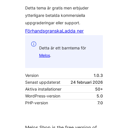
Detta tema är gratis men erbjuder
ytterligare betalda kommersiella
uppgraderingar eller support.
Förhandsgranska
Ladda ner
Detta är ett barntema för
Melos
.
Version
1.0.3
Senast uppdaterat
24 februari 2026
Aktiva installationer
50+
WordPress-version
5.0
PHP-version
7.0
Melos Shop is the free version of