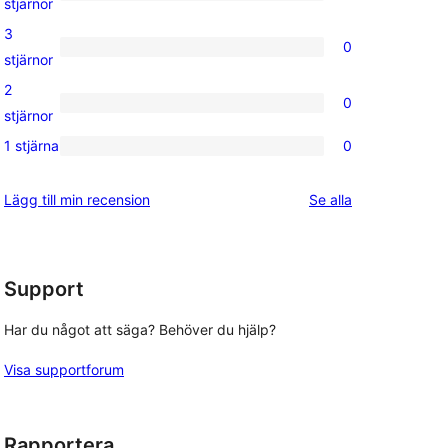
1
stjärnor
recensioner
4-
3
0
stjärnig
0
stjärnor
recension
3-
2
0
stjärniga
0
stjärnor
recensioner
2-
1 stjärna
0
0
stjärniga
1-
recensioner
recensioner
Lägg till min recension
Se alla
stjärniga
recensioner
Support
Har du något att säga? Behöver du hjälp?
Visa supportforum
Rapportera