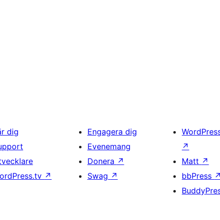
är dig
Engagera dig
WordPres
upport
Evenemang
↗
tvecklare
Donera
↗
Matt
↗
ordPress.tv
↗
Swag
↗
bbPress
BuddyPre