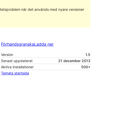
ilitetsproblem när det används med nyare versioner
Förhandsgranska
Ladda ner
Version
1.5
Senast uppdaterat
21 december 2013
Aktiva installationer
500+
Temats startsida