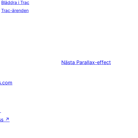
Bläddra i Trac
Trac-ärenden
Nästa
Parallax-effect
s.com
↗
ss
↗