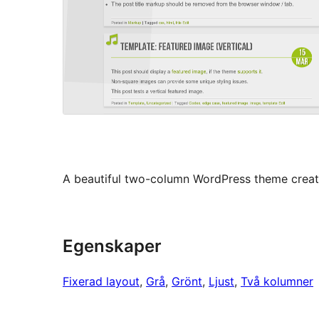
A beautiful two-column WordPress theme creat
Egenskaper
Fixerad layout
, 
Grå
, 
Grönt
, 
Ljust
, 
Två kolumner