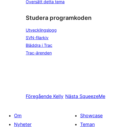
Översätt detta tema
Studera programkoden
Utvecklingslogg
SVN-filarkiv
Bläddra i Trac
Trac-ärenden
Föregående
Kelly
Nästa
SqueezeMe
Om
Showcase
Nyheter
Teman