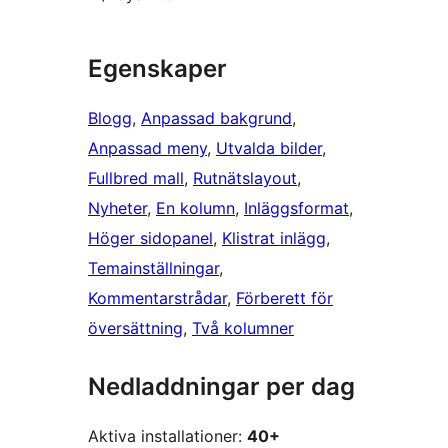
Egenskaper
Blogg
, 
Anpassad bakgrund
, 
Anpassad meny
, 
Utvalda bilder
, 
Fullbred mall
, 
Rutnätslayout
, 
Nyheter
, 
En kolumn
, 
Inläggsformat
, 
Höger sidopanel
, 
Klistrat inlägg
, 
Temainställningar
, 
Kommentarstrådar
, 
Förberett för
översättning
, 
Två kolumner
Nedladdningar per dag
Aktiva installationer:
40+