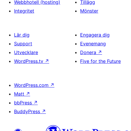
Webbhotell (hosting)
Tillägg
Integritet
Mönster
Lär dig
Engagera dig
Support
Evenemang
Utvecklare
Donera
↗
WordPress.tv
↗
Five for the Future
WordPress.com
↗
Matt
↗
bbPress
↗
BuddyPress
↗