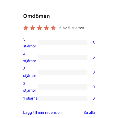
Omdömen
5
av 5 stjärnor.
5
3
3
stjärnor
5-
4
0
stjärniga
0
stjärnor
recensioner
4-
3
0
stjärniga
0
stjärnor
recensioner
3-
2
0
stjärniga
0
stjärnor
recensioner
2-
1 stjärna
0
0
stjärniga
1-
recensioner
recensioner
Lägg till min recension
Se alla
stjärniga