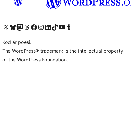
Besök vår X-konto (f.d. Twitter)
Besök vårt Bluesky-konto
Besök vårt Mastodon-konto
Besök vårt Thread-konto
Besök vår Facebook-sida
Besök vårt Instagram-konto
Besök vårt LinkedIn-konto
Besök vårt TikTok-konto
Besök vår YouTube-kanal
Besök vårt Tumblr-konto
Kod är poesi.
The WordPress® trademark is the intellectual property
of the WordPress Foundation.