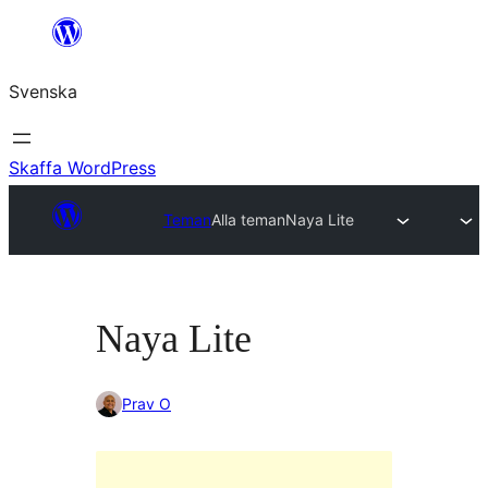
Hoppa
till
Svenska
innehåll
Skaffa WordPress
Teman
Alla teman
Naya Lite
Naya Lite
Prav O