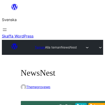
Hoppa
till
Svenska
innehåll
Skaffa WordPress
Teman
Alla teman
NewsNest
NewsNest
Themegrovewp