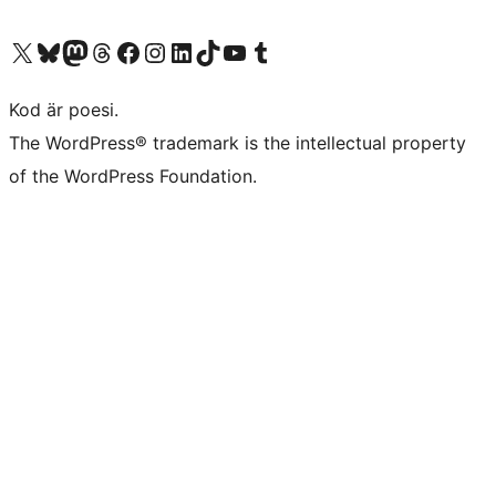
Besök vår X-konto (f.d. Twitter)
Besök vårt Bluesky-konto
Besök vårt Mastodon-konto
Besök vårt Thread-konto
Besök vår Facebook-sida
Besök vårt Instagram-konto
Besök vårt LinkedIn-konto
Besök vårt TikTok-konto
Besök vår YouTube-kanal
Besök vårt Tumblr-konto
Kod är poesi.
The WordPress® trademark is the intellectual property
of the WordPress Foundation.