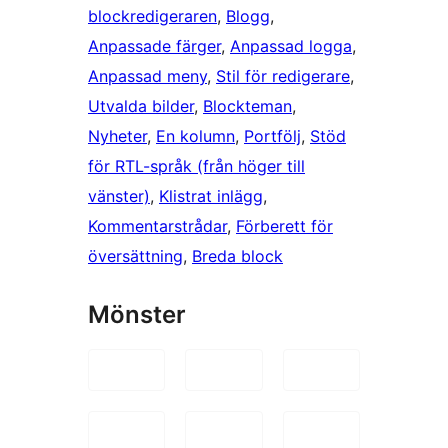
blockredigeraren
, 
Blogg
, 
Anpassade färger
, 
Anpassad logga
, 
Anpassad meny
, 
Stil för redigerare
, 
Utvalda bilder
, 
Blockteman
, 
Nyheter
, 
En kolumn
, 
Portfölj
, 
Stöd
för RTL-språk (från höger till
vänster)
, 
Klistrat inlägg
, 
Kommentarstrådar
, 
Förberett för
översättning
, 
Breda block
Mönster