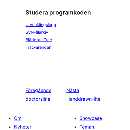
Studera programkoden
Utvecklingslogg
SVN-filarkiv
Bläddra i Trac
Trac-ärenden
Föregående
Nästa
doctorsline
Handdrawn-lite
Om
Showcase
Nyheter
Teman