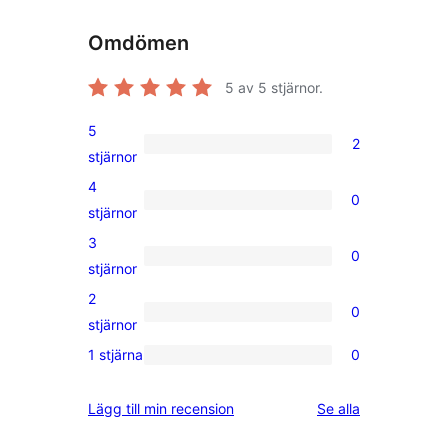
Omdömen
5
av 5 stjärnor.
5
2
2
stjärnor
5-
4
0
stjärniga
0
stjärnor
recensioner
4-
3
0
stjärniga
0
stjärnor
recensioner
3-
2
0
stjärniga
0
stjärnor
recensioner
2-
1 stjärna
0
0
stjärniga
1-
recensioner
recensioner
Lägg till min recension
Se alla
stjärniga
recensioner