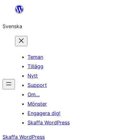
Hoppa
till
Svenska
innehåll
Teman
Tillägg
Nytt
Support
Om…
Mönster
Engagera dig!
Skaffa WordPress
Skaffa WordPress