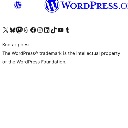
Besök vår X-konto (f.d. Twitter)
Besök vårt Bluesky-konto
Besök vårt Mastodon-konto
Besök vårt Thread-konto
Besök vår Facebook-sida
Besök vårt Instagram-konto
Besök vårt LinkedIn-konto
Besök vårt TikTok-konto
Besök vår YouTube-kanal
Besök vårt Tumblr-konto
Kod är poesi.
The WordPress® trademark is the intellectual property
of the WordPress Foundation.