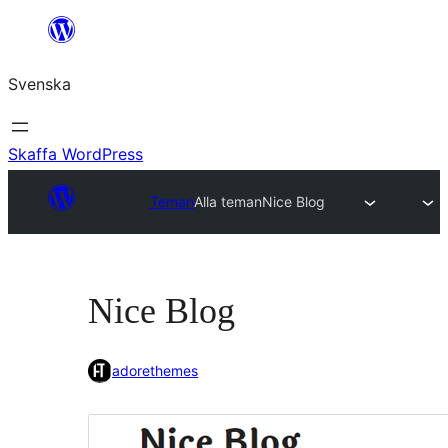
Hoppa
till
Svenska
innehåll
Skaffa WordPress
Teman
Alla teman
Nice Blog
Nice Blog
adorethemes