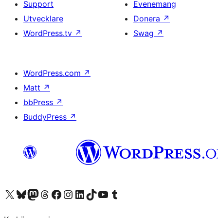
Support
Evenemang
Utvecklare
Donera
↗
WordPress.tv
↗
Swag
↗
WordPress.com
↗
Matt
↗
bbPress
↗
BuddyPress
↗
Besök vår X-konto (f.d. Twitter)
Besök vårt Bluesky-konto
Besök vårt Mastodon-konto
Besök vårt Thread-konto
Besök vår Facebook-sida
Besök vårt Instagram-konto
Besök vårt LinkedIn-konto
Besök vårt TikTok-konto
Besök vår YouTube-kanal
Besök vårt Tumblr-konto