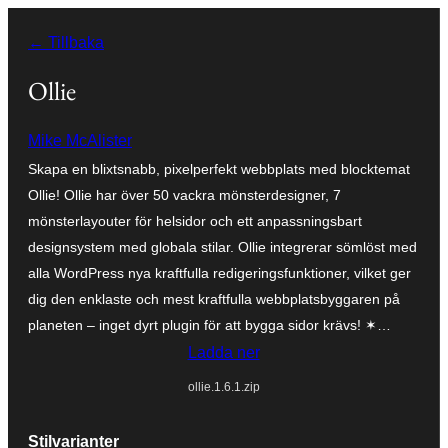
Hoppa
← Tillbaka
till
innehåll
Ollie
Mike McAlister
Skapa en blixtsnabb, pixelperfekt webbplats med blocktemat
Ollie! Ollie har över 50 vackra mönsterdesigner, 7
mönsterlayouter för helsidor och ett anpassningsbart
designsystem med globala stilar. Ollie integrerar sömlöst med
alla WordPress nya kraftfulla redigeringsfunktioner, vilket ger
dig den enklaste och mest kraftfulla webbplatsbyggaren på
planeten – inget dyrt plugin för att bygga sidor krävs! ✶…
Ladda ner
ollie.1.6.1.zip
Stilvarianter