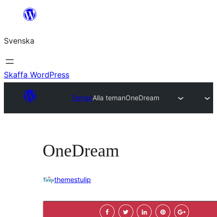
Hoppa
till
Svenska
innehåll
Skaffa WordPress
Teman
Alla teman
OneDream
OneDream
themestulip