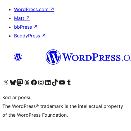
WordPress.com
↗
Matt
↗
bbPress
↗
BuddyPress
↗
Besök vår X-konto (f.d. Twitter)
Besök vårt Bluesky-konto
Besök vårt Mastodon-konto
Besök vårt Thread-konto
Besök vår Facebook-sida
Besök vårt Instagram-konto
Besök vårt LinkedIn-konto
Besök vårt TikTok-konto
Besök vår YouTube-kanal
Besök vårt Tumblr-konto
Kod är poesi.
The WordPress® trademark is the intellectual property
of the WordPress Foundation.