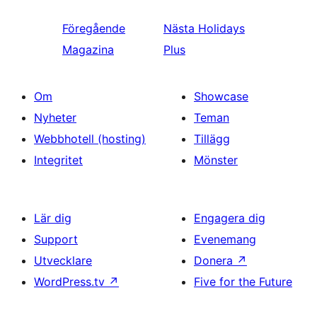
Föregående
Nästa
Holidays
Magazina
Plus
Om
Showcase
Nyheter
Teman
Webbhotell (hosting)
Tillägg
Integritet
Mönster
Lär dig
Engagera dig
Support
Evenemang
Utvecklare
Donera
↗
WordPress.tv
↗
Five for the Future