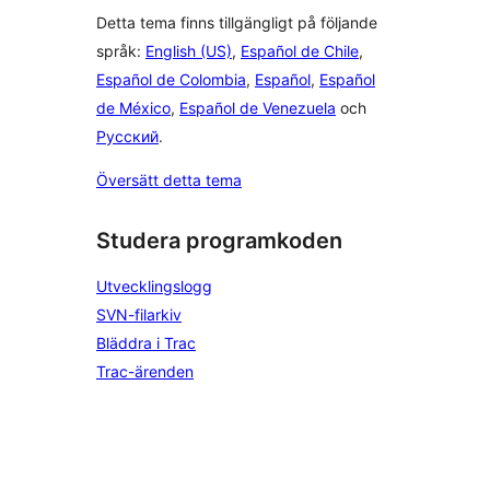
Detta tema finns tillgängligt på följande
språk:
English (US)
,
Español de Chile
,
Español de Colombia
,
Español
,
Español
de México
,
Español de Venezuela
och
Русский
.
Översätt detta tema
Studera programkoden
Utvecklingslogg
SVN-filarkiv
Bläddra i Trac
Trac-ärenden