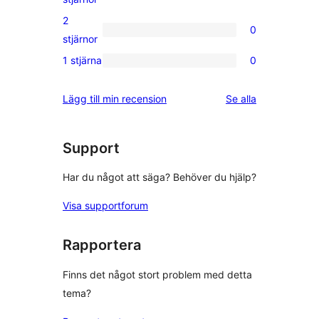
recensioner
3-
2
0
stjärniga
0
stjärnor
recensioner
2-
1 stjärna
0
0
stjärniga
1-
recensioner
recensioner
Lägg till min recension
Se alla
stjärniga
recensioner
Support
Har du något att säga? Behöver du hjälp?
Visa supportforum
Rapportera
Finns det något stort problem med detta
tema?