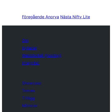
Föregående
Anorya
Nästa
Nifty Lite
Om
Nyheter
Webbhotell (hosting)
Integritet
Showcase
Teman
Tillägg
Mönster