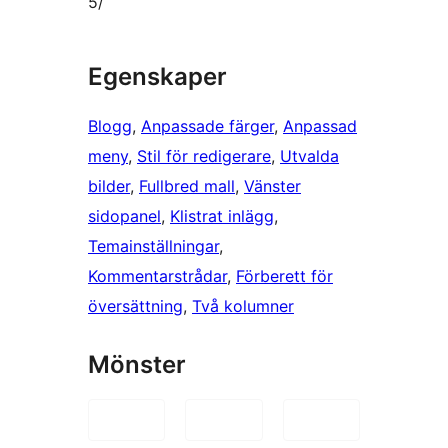
5/
Egenskaper
Blogg
, 
Anpassade färger
, 
Anpassad
meny
, 
Stil för redigerare
, 
Utvalda
bilder
, 
Fullbred mall
, 
Vänster
sidopanel
, 
Klistrat inlägg
, 
Temainställningar
, 
Kommentarstrådar
, 
Förberett för
översättning
, 
Två kolumner
Mönster