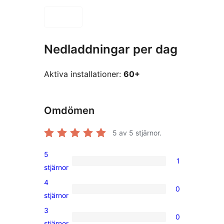
Nedladdningar per dag
Aktiva installationer:
60+
Omdömen
5
av 5 stjärnor.
5
1
1
stjärnor
5-
4
0
stjärnig
0
stjärnor
recension
4-
3
0
stjärniga
0
stjärnor