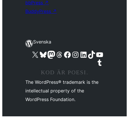
bbPress
↗
BuddyPress
↗
Svenska
Besök vår X-konto (f.d. Twitter)
Besök vårt Bluesky-konto
Besök vårt Mastodon-konto
Besök vårt Thread-konto
Besök vår Facebook-sida
Besök vårt Instagram-konto
Besök vårt LinkedIn-konto
Besök vårt TikTok-konto
Besök vår YouTube-kanal
Besök vårt Tumblr-konto
KOD ÄR POESI.
The WordPress® trademark is the
intellectual property of the
WordPress Foundation.