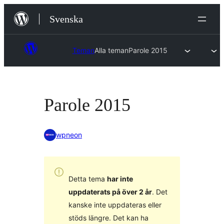
Hoppa
Svenska
till
innehåll
Teman
Alla teman
Parole 2015
Parole 2015
wpneon
Detta tema
har inte
uppdaterats på över 2 år
. Det
kanske inte uppdateras eller
stöds längre. Det kan ha