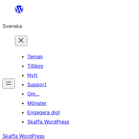
Hoppa
till
Svenska
innehåll
Teman
Tillägg
Nytt
Support
Om…
Mönster
Engagera dig!
Skaffa WordPress
Skaffa WordPress