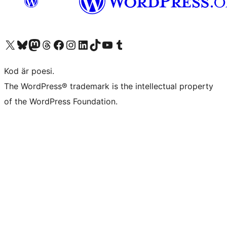
Besök vår X-konto (f.d. Twitter)
Besök vårt Bluesky-konto
Besök vårt Mastodon-konto
Besök vårt Thread-konto
Besök vår Facebook-sida
Besök vårt Instagram-konto
Besök vårt LinkedIn-konto
Besök vårt TikTok-konto
Besök vår YouTube-kanal
Besök vårt Tumblr-konto
Kod är poesi.
The WordPress® trademark is the intellectual property
of the WordPress Foundation.