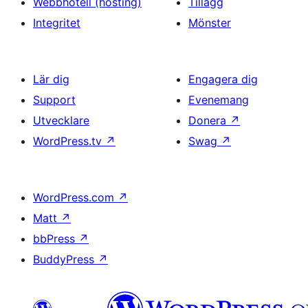
Webbhotell (hosting)
Tillägg
Integritet
Mönster
Lär dig
Engagera dig
Support
Evenemang
Utvecklare
Donera
↗
WordPress.tv
↗
Swag
↗
WordPress.com
↗
Matt
↗
bbPress
↗
BuddyPress
↗